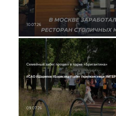
10.07.26
Семейный забег прошел в парке «Бригантина»
#САО
#Шарипов
#Борисова
#забег
#крепкаясемья
#‎МГЕР‬
09.07.26