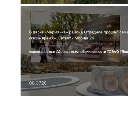
В парке «Чермянка» района Отрадное прошел сем
сквозь время». Сюжет - Москва 24
#крепкаясемья
#Деньсемьилюбвииверности
#СВАО
#Лео
08.07.26