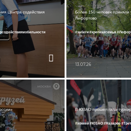
ния Центра содействия
Более 150 человек приняли 
Лефортово
трсодействиямобильности
#забеги
#крепкаясемья
#Лефор
13.07.26
оссии»
В ЮЗАО прошел гала-турнир
#хоккей
#ЮЗАО
#Назаров
#Тре