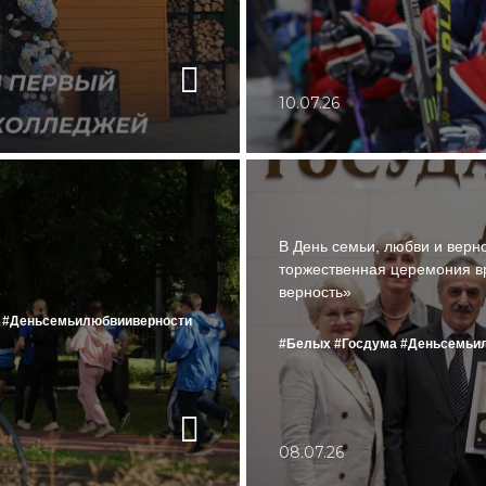
10.07.26
В День семьи, любви и верн
торжественная церемония в
верность»
#Деньсемьилюбвииверности
#Белых
#Госдума
#Деньсемьи
08.07.26