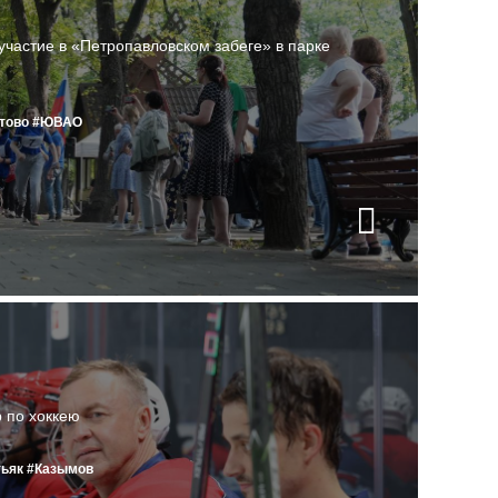
участие в «Петропавловском забеге» в парке
тово
#ЮВАО
 по хоккею
тьяк
#Казымов