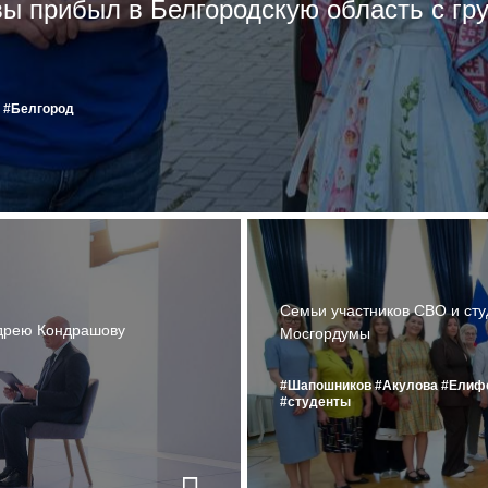
ы прибыл в Белгородскую область с гр
#Белгород
Семьи участников СВО и сту
дрею Кондрашову
Мосгордумы
#Шапошников
#Акулова
#Елиф
#студенты