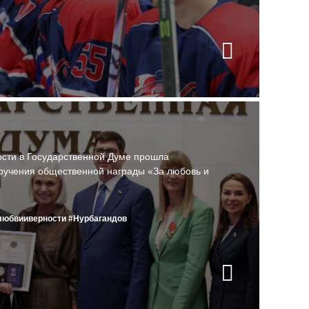
ости в Государственной Думе прошла
ручения общественной награды «За любовь и
любвииверности
#Нурбагандов