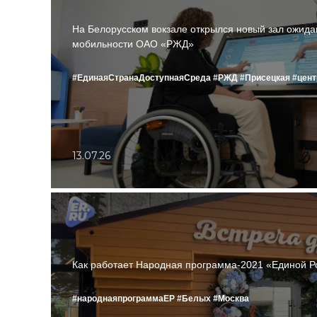
На Белорусском вокзале открылся новый зал ожида
мобильности ОАО «РЖД»
#ЕдинаяСтранаДоступнаяСреда
#РЖД
#Присецкая
#цен
13.07.26
Как работает Народная программа-2021 «Единой Р
#народнаяпрограммаЕР
#Белых
#Москва