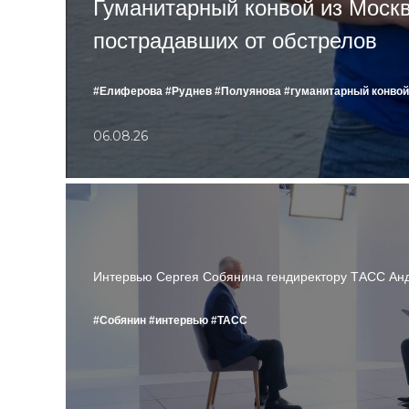
Гуманитарный конвой из Москв
пострадавших от обстрелов
#Елиферова
#Руднев
#Полуянова
#гуманитарный конвой
06.08.26
Интервью Сергея Собянина гендиректору ТАСС Ан
#Собянин
#интервью
#ТАСС