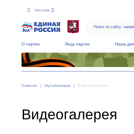
Москва
О партии
Лица партии
Наша дея
Местные общественные приемные Партии
Руководитель Региональной обще
Народная программа «Единой России»
Главная
Мультимедиа
Видеогалерея
Видеогалерея