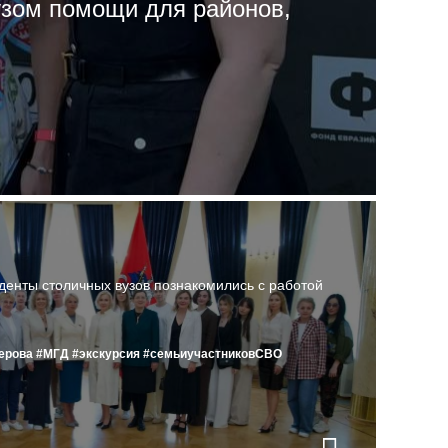
узом помощи для районов,
денты столичных вузов познакомились с работой
ерова
#МГД
#экскурсия
#семьиучастниковСВО