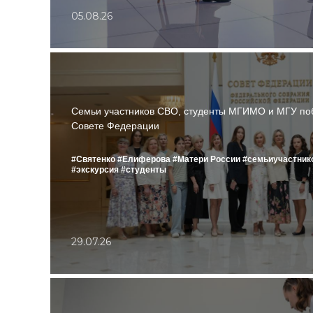
05.08.26
Семьи участников СВО, студенты МГИМО и МГУ поб
Совете Федерации
#Святенко
#Елиферова
#Матери России
#семьиучастни
#экскурсия
#студенты
29.07.26