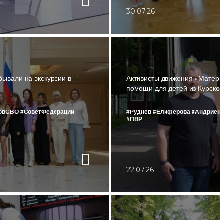
30.07.26
ывали на экскурсии в
Активисты движения «Матер
помощи для детей из Курско
ковСВО
#СоветФедерации
#Руднев
#Елиферова
#Андриен
#ПВР
22.07.26