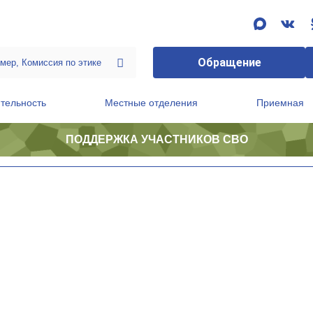
Обращение
тельность
Местные отделения
Приемная
ПОДДЕРЖКА УЧАСТНИКОВ СВО
ственной приемной Председателя Партии
Президиум регионального политического совета