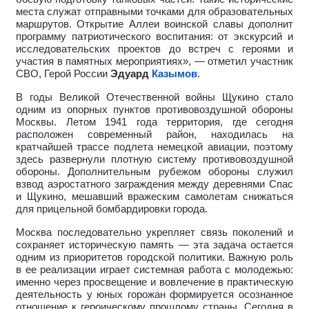
места служат отправными точками для образовательных
маршрутов. Открытие Аллеи воинской славы дополнит
программу патриотического воспитания: от экскурсий и
исследовательских проектов до встреч с героями и
участия в памятных мероприятиях», — отметил участник
СВО, Герой России
Эдуард
Казымов
.
В годы Великой Отечественной войны Щукино стало
одним из опорных пунктов противовоздушной обороны
Москвы. Летом 1941 года территория, где сегодня
расположен современный район, находилась на
кратчайшей трассе подлета немецкой авиации, поэтому
здесь развернули плотную систему противовоздушной
обороны. Дополнительным рубежом обороны служил
взвод аэростатного заграждения между деревнями Спас
и Щукино, мешавший вражеским самолетам снижаться
для прицельной бомбардировки города.
Москва последовательно укрепляет связь поколений и
сохраняет историческую память — эта задача остается
одним из приоритетов городской политики. Важную роль
в ее реализации играет системная работа с молодежью:
именно через просвещение и вовлечение в практическую
деятельность у юных горожан формируется осознанное
отношение к героическому прошлому страны. Сегодня в