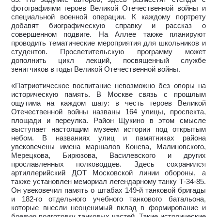
фотографиями героев Великой Отечественной войны и
специальной военной операции. К каждому портрету
добавят биографическую справку и рассказ о
совершенном подвиге. На Аллее также планируют
проводить тематические мероприятия для школьников и
студентов. Просветительскую программу может
дополнить цикл лекций, посвященный службе
зенитчиков в годы Великой Отечественной войны.
«Патриотическое воспитание невозможно без опоры на
историческую память. В Москве связь с прошлым
ощутима на каждом шагу: в честь героев Великой
Отечественной войны названы 164 улицы, проспекта,
площади и переулка. Район Щукино в этом смысле
выступает настоящим музеем истории под открытым
небом. В названиях улиц и памятниках района
увековечены имена маршалов Конева, Малиновского,
Мерецкова, Бирюзова, Василевского и других
прославленных полководцев. Здесь сохранился
артиллерийский ДОТ Московской линии обороны, а
также установлен мемориал легендарному танку Т-34-85.
Он увековечил память о штабах 149-й танковой бригады
и 182-го отдельного учебного танкового батальона,
которые внесли неоценимый вклад в формирование и
боевую подготовку танковых частей. Такие исторические