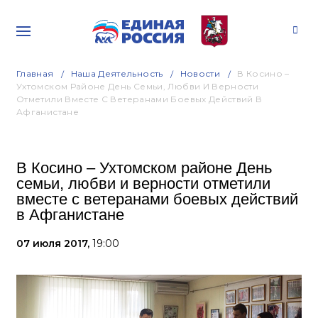
Главная
Наша Деятельность
Новости
В Косино –
Ухтомском Районе День Семьи, Любви И Верности
Отметили Вместе С Ветеранами Боевых Действий В
Афганистане
В Косино – Ухтомском районе День
семьи, любви и верности отметили
вместе с ветеранами боевых действий
в Афганистане
07 июля 2017,
19:00