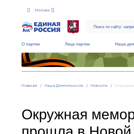
Москва
О партии
Лица партии
Наша дея
Местные общественные приемные Партии
Руководитель Региональной обще
Народная программа «Единой России»
Главная
Наша Деятельность
Новости
Окружная
Окружная мемор
прошла в Новой