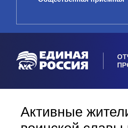
ОТ
ПР
Активные жител