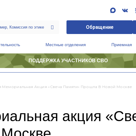
Обращение
тельность
Местные отделения
Приемная
ПОДДЕРЖКА УЧАСТНИКОВ СВО
ственной приемной Председателя Партии
Президиум регионального политического совета
 Мемориальная Акция «Свеча Памяти» Прошла В Новой Москве
иальная акция «Св
 Москве