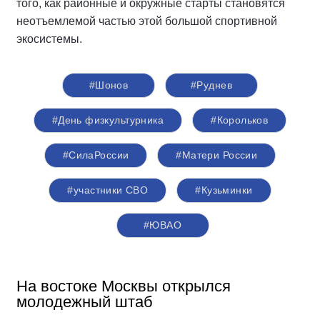
того, как районные и окружные старты становятся
неотъемлемой частью этой большой спортивной
экосистемы.
#Шонов
#Руднев
#День физкультурника
#Корольков
#СилаРоссии
#Матери России
#участники СВО
#Кузьминки
#ЮВАО
На востоке Москвы открылся
молодежный штаб