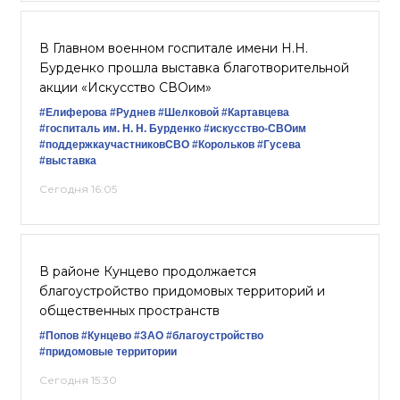
В Главном военном госпитале имени Н.Н.
Бурденко прошла выставка благотворительной
акции «Искусство СВОим»
#Елиферова
#Руднев
#Шелковой
#Картавцева
#госпиталь им. Н. Н. Бурденко
#искусство-СВОим
#поддержкаучастниковСВО
#Корольков
#Гусева
#выставка
Сегодня 16:05
В районе Кунцево продолжается
благоустройство придомовых территорий и
общественных пространств
#Попов
#Кунцево
#ЗАО
#благоустройство
#придомовые территории
Сегодня 15:30