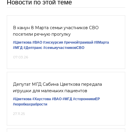
Новости по этой теме
В канун 8 Марта семьи участников СВО
посетили речную прогулку
#Цветкова
#ВАО
#экскурсия
#речнойтрамвай
#8Марта
#МГД
#Дептранс
#семьиучастниковСВО
07.03.26
Депутат МГД Сабина Цветкова передала
игрушки для маленьких пациентов
#Цветкова
#Хаустова
#ВАО
#МГД
#сторонникиЕР
#коробкахрабрости
27.11.25