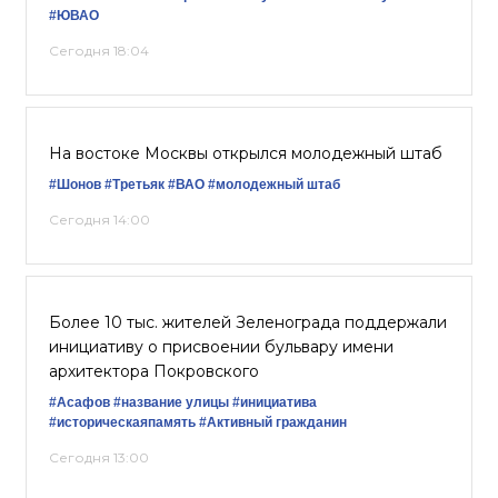
#ЮВАО
Сегодня 18:04
На востоке Москвы открылся молодежный штаб
#Шонов
#Третьяк
#ВАО
#молодежный штаб
Сегодня 14:00
Более 10 тыс. жителей Зеленограда поддержали
инициативу о присвоении бульвару имени
архитектора Покровского
#Асафов
#название улицы
#инициатива
#историческаяпамять
#Активный гражданин
Сегодня 13:00