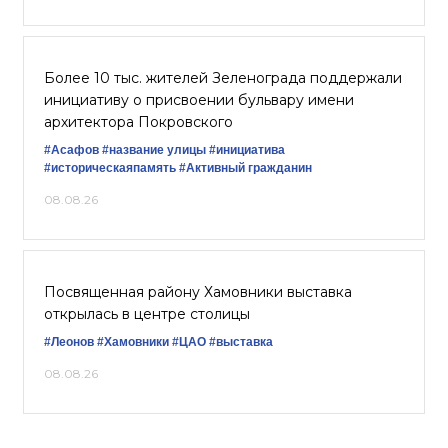
Более 10 тыс. жителей Зеленограда поддержали
инициативу о присвоении бульвару имени
архитектора Покровского
#Асафов
#название улицы
#инициатива
#историческаяпамять
#Активный гражданин
08.08.26
Посвященная району Хамовники выставка
открылась в центре столицы
#Леонов
#Хамовники
#ЦАО
#выставка
08.08.26