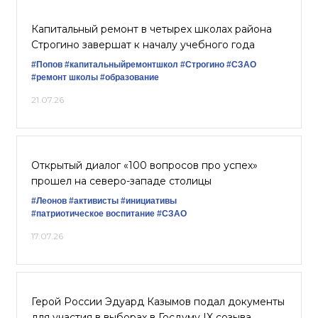
Капитальный ремонт в четырех школах района
Строгино завершат к началу учебного года
#Попов
#капитальныйремонтшкол
#Строгино
#СЗАО
#ремонт школы
#образование
21.07.26
Открытый диалог «100 вопросов про успех»
прошел на северо-западе столицы
#Леонов
#активисты
#инициативы
#патриотическое воспитание
#СЗАО
17.07.26
Герой России Эдуард Казымов подал документы
для участия в выборах в Госдуму IX созыва