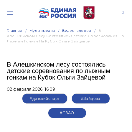
Главная
Мультимедиа
Видеогалерея
В
Алешкинском Лесу Состоялись Детские Соревнования По
Лыжным Гонкам На Кубок Ольги Зайцевой
В Алешкинском лесу состоялись
детские соревнования по лыжным
гонкам на Кубок Ольги Зайцевой
02 февраля 2026,
16:09
#детскийспорт
#Зайцева
#СЗАО