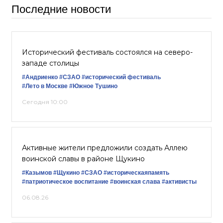
Последние новости
Исторический фестиваль состоялся на северо-
западе столицы
#Андриенко
#СЗАО
#исторический фестиваль
#Лето в Москве
#Южное Тушино
Сегодня 10:00
Активные жители предложили создать Аллею
воинской славы в районе Щукино
#Казымов
#Щукино
#СЗАО
#историческаяпамять
#патриотическое воспитание
#воинская слава
#активисты
06.08.26