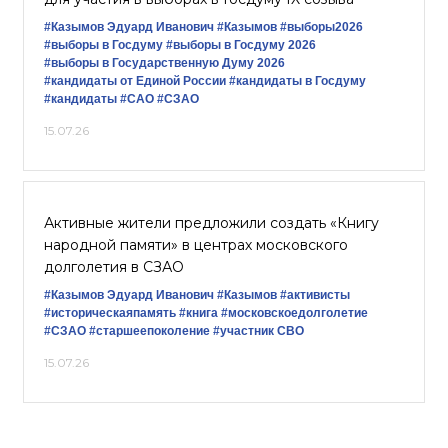
#Казымов Эдуард Иванович
#Казымов
#выборы2026
#выборы в Госдуму
#выборы в Госдуму 2026
#выборы в Государственную Думу 2026
#кандидаты от Единой России
#кандидаты в Госдуму
#кандидаты
#САО
#СЗАО
15.07.26
Активные жители предложили создать «Книгу
народной памяти» в центрах московского
долголетия в СЗАО
#Казымов Эдуард Иванович
#Казымов
#активисты
#историческаяпамять
#книга
#московскоедолголетие
#СЗАО
#старшеепоколение
#участник СВО
15.07.26