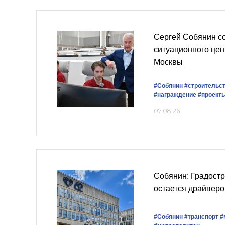
Сергей Собянин с
ситуационного це
Москвы
#Собянин
#строительс
#награждение
#проект
07.08.26
Собянин: Градост
остается драйвер
#Собянин
#транспорт
#