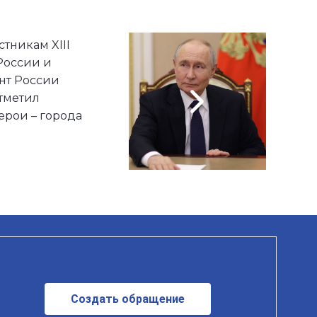
тникам XIII
России и
нт России
тметил
ерои – города
Создать обращение