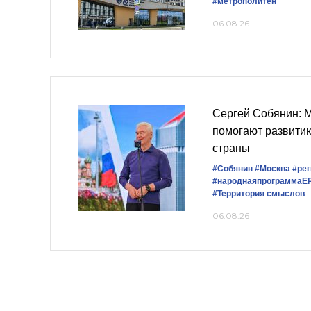
#метрополитен
06.08.26
Сергей Собянин: 
помогают развитию
страны
#Собянин
#Москва
#ре
#народнаяпрограммаЕ
#Территория смыслов
06.08.26