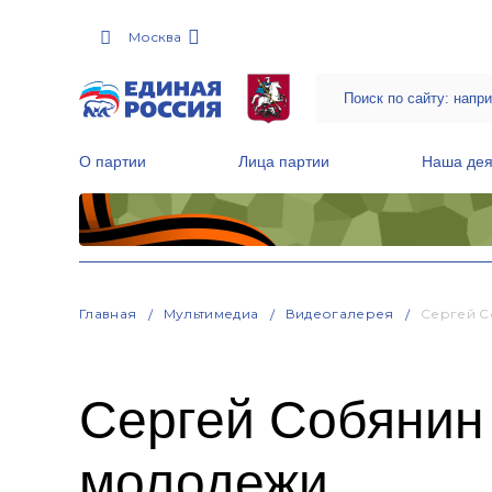
Москва
О партии
Лица партии
Наша дея
Местные общественные приемные Партии
Руководитель Региональной обще
Народная программа «Единой России»
Главная
Мультимедиа
Видеогалерея
Сергей С
Сергей Собянин
молодежи