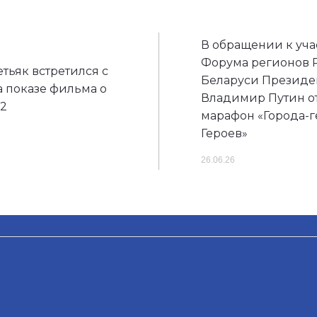
В обращении к учас
Форума регионов 
тьяк встретился с
Беларуси Президе
 показе фильма о
Владимир Путин о
2
марафон «Города-г
Героев»
26.06.26