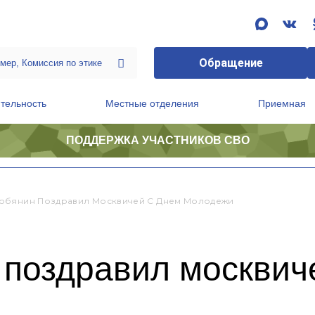
Обращение
тельность
Местные отделения
Приемная
ПОДДЕРЖКА УЧАСТНИКОВ СВО
ственной приемной Председателя Партии
Президиум регионального политического совета
обянин Поздравил Москвичей С Днем Молодежи
 поздравил москвич