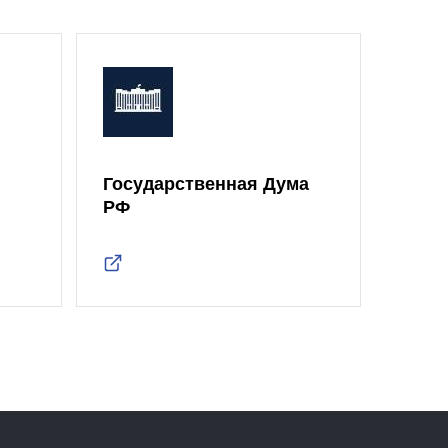
Государственная Дума
Моск
РФ
Дум