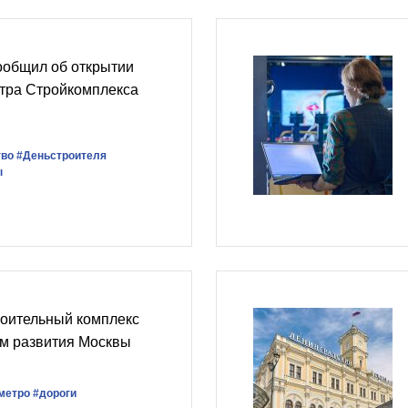
ообщил об открытии
нтра Стройкомплекса
тво
#Деньстроителя
ы
роительный комплекс
ом развития Москвы
метро
#дороги