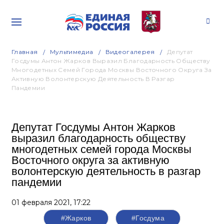
Главная
Мультимедиа
Видеогалерея
Депутат
Госдумы Антон Жарков Выразил Благодарность Обществу
Многодетных Семей Города Москвы Восточного Округа За
Активную Волонтерскую Деятельность В Разгар
Пандемии
Депутат Госдумы Антон Жарков
выразил благодарность обществу
многодетных семей города Москвы
Восточного округа за активную
волонтерскую деятельность в разгар
пандемии
01 февраля 2021,
17:22
#Жарков
#Госдума