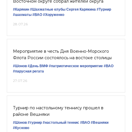
Восточном округе собрал жителей округа
#Карякин
#Шахматные клубы Сергея Карякина
#Турнир
#шахматы
#ВАО
#Хоруженко
28.07.26
Мероприятие в честь Дня Военно-Морского
Флота России состоялось на востоке столицы
#Шонов
#День ВМФ
#патриотическое мероприятие
#ВАО
#парусная регата
27.07.26
Турнир по настольному теннису прошел в
районе Вешняки
#Шонов
#турнир
#настольный теннис
#ВАО
#Вешняки
#Кусково