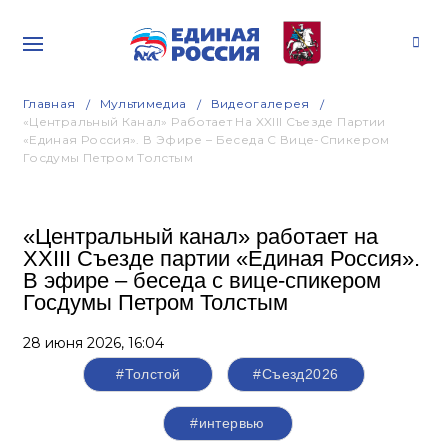
Главная
Мультимедиа
Видеогалерея
«Центральный Канал» Работает На XXIII Съезде Партии
«Единая Россия». В Эфире – Беседа С Вице-Спикером
Госдумы Петром Толстым
«Центральный канал» работает на
XXIII Съезде партии «Единая Россия».
В эфире – беседа с вице-спикером
Госдумы Петром Толстым
28 июня 2026,
16:04
#Толстой
#Съезд2026
#интервью