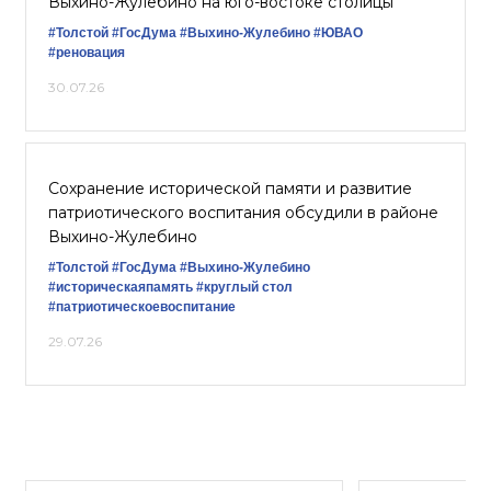
Выхино-Жулебино на юго-востоке столицы
#Толстой
#ГосДума
#Выхино-Жулебино
#ЮВАО
#реновация
30.07.26
Сохранение исторической памяти и развитие
патриотического воспитания обсудили в районе
Выхино-Жулебино
#Толстой
#ГосДума
#Выхино-Жулебино
#историческаяпамять
#круглый стол
#патриотическоевоспитание
29.07.26