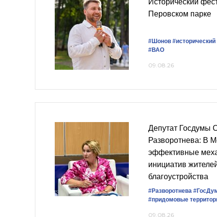
Исторический фест
Перовском парке
#Шонов
#исторический
#ВАО
09.08.26
Депутат Госдумы 
Разворотнева: В М
эффективные мех
инициатив жителе
благоустройства
#Разворотнева
#ГосДу
#придомовые территор
09.08.26