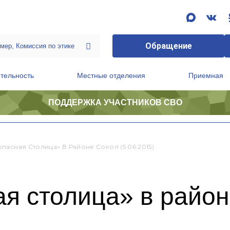
Обращение
тельность
Местные отделения
Приемная
ПОДДЕРЖКА УЧАСТНИКОВ СВО
ственной приемной Председателя Партии
Президиум регионального политического совета
пасная Столица» В Районе Сокол (5.06.2015)
я столица» в райо