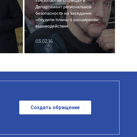
«Безопасная столица» и
Департамент региональной
безопасности на заседании
обсудили планы о расширении
Рейд
взаимодействия
веж
03.02.16
16.0
Создать обращение