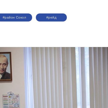
#район Сокол
#рейд