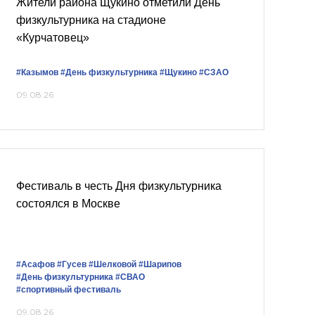
Жители района Щукино отметили День
физкультурника на стадионе
«Курчатовец»
#Казымов
#День физкультурника
#Щукино
#СЗАО
09.08.26
Фестиваль в честь Дня физкультурника
состоялся в Москве
#Асафов
#Гусев
#Шелковой
#Шарипов
#День физкультурника
#СВАО
#спортивный фестиваль
09.08.26