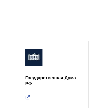
Государственная Дума
Моск
РФ
Дум