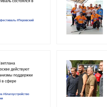
иваль состоялся в
 фестиваль
#Перовский
Светлана
оскве действуют
анизмы поддержки
й в сфере
ма
#благоустройство
ии