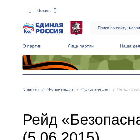
Москва
О партии
Лица партии
Наша дея
Местные общественные приемные Партии
Руководитель Региональной обще
Народная программа «Единой России»
Главная
Мультимедиа
Фотогалерея
Рейд «Безо
Рейд «Безопасна
(5.06.2015)