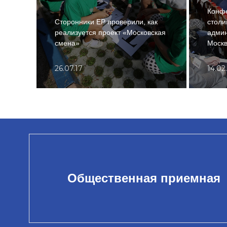
Конф
Сторонники ЕР проверили, как
столи
реализуется проект «Московская
админ
смена»
Моск
26.07.17
14.02
Общественная приемная