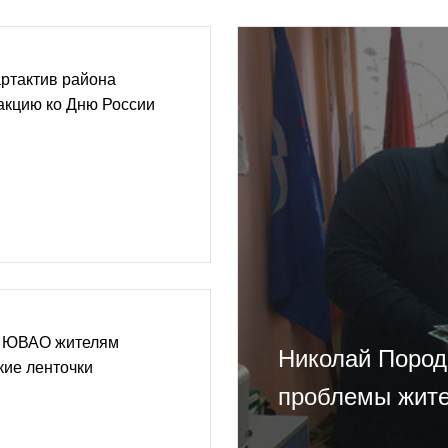
артактив района
акцию ко Дню России
в ЮВАО жителям
Николай Пород
кие ленточки
проблемы жите