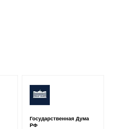
Государственная Дума
Моск
РФ
Дум