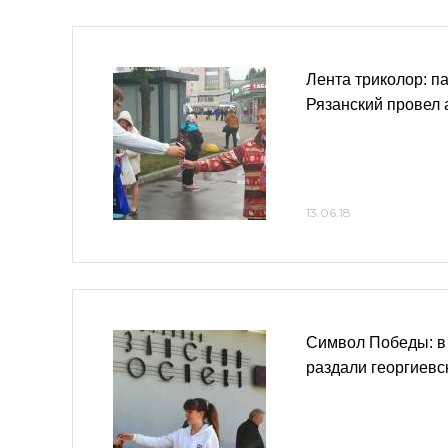
Лента триколор: п
Рязанский провел 
13.06.18
Символ Победы: 
раздали георгиевс