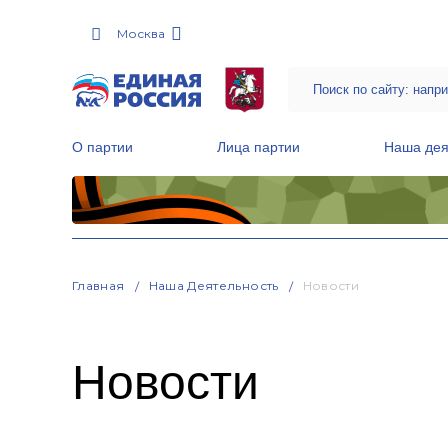
Москва
О партии
Лица партии
Наша дея
Местные общественные приемные Партии
Руководитель Региональной обще
Народная программа «Единой России»
Главная
Наша Деятельность
Новости
Новости