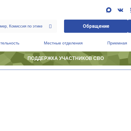
Обращение
тельность
Местные отделения
Приемная
ПОДДЕРЖКА УЧАСТНИКОВ СВО
ственной приемной Председателя Партии
Президиум регионального политического совета