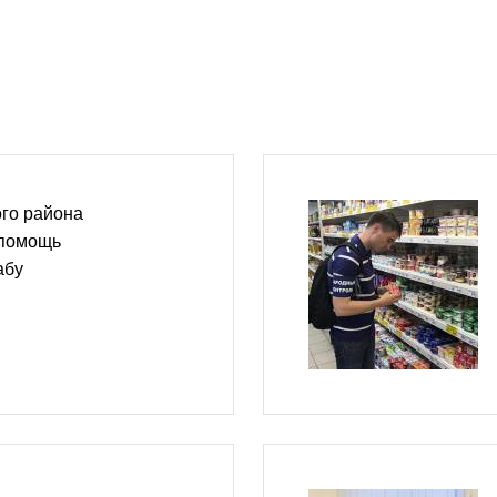
го района
 помощь
абу