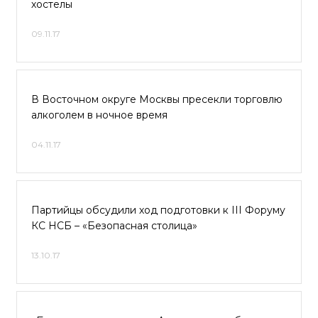
хостелы
09.11.17
В Восточном округе Москвы пресекли торговлю
алкоголем в ночное время
04.11.17
Партийцы обсудили ход подготовки к III Форуму
КС НСБ – «Безопасная столица»
13.10.17