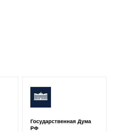
Государственная Дума
Моск
РФ
Дум