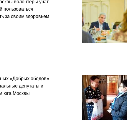
осквы волонтёры учат
й пользоваться
ть за своим здоровьем
тных «Добрых обедов»
пальные депутаты и
м юга Москвы