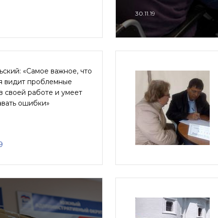
30.11.19
ский: «Самое важное, что
я видит проблемные
в своей работе и умеет
авать ошибки»
9