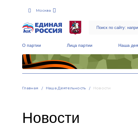
Москва
О партии
Лица партии
Наша дея
Местные общественные приемные Партии
Руководитель Региональной обще
Народная программа «Единой России»
Главная
Наша Деятельность
Новости
Новости