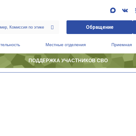
Обращение
тельность
Местные отделения
Приемная
ПОДДЕРЖКА УЧАСТНИКОВ СВО
ственной приемной Председателя Партии
Президиум регионального политического совета