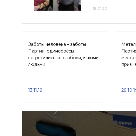
18.01.20
Заботы человека – заботы
Метель
Партии: единороссы
Парти
встретились со слабовидящими
места 
людьми
призн
13.11.19
29.10.1