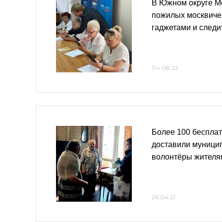
В Южном округе М
пожилых москвиче
гаджетами и следи
04.08.22
Более 100 беспла
доставили муници
волонтёры жителя
26.04.21