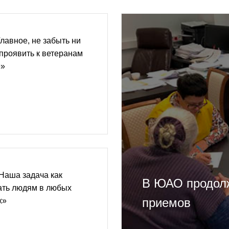
лавное, не забыть ни
 проявить к ветеранам
е»
Наша задача как
В ЮАО продолж
ать людям в любых
приемов
х»