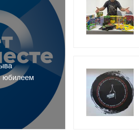
зыва
с юбилеем