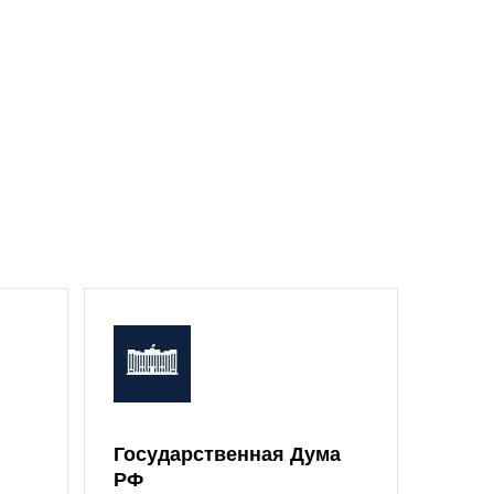
Государственная Дума
Моск
РФ
Дум