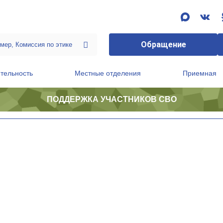
Обращение
тельность
Местные отделения
Приемная
ПОДДЕРЖКА УЧАСТНИКОВ СВО
ственной приемной Председателя Партии
Президиум регионального политического совета