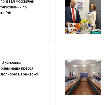
призвал москвичей
 голосовании по
нта РФ
 В условиях
ойны наша пресса
ь волнореза вражеской