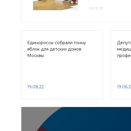
02.12.22
Единороссы собрали тонну
Депут
яблок для детских домов
медиц
Москвы
профе
19.08.22
19.06.2