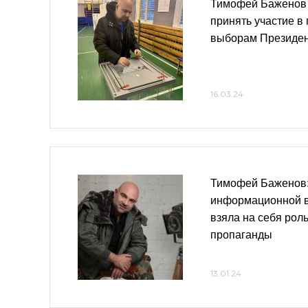
Тимофей Баженов 
принять участие в
выборам Президе
16.03.24
Тимофей Баженов:
информационной в
взяла на себя рол
пропаганды
13.01.24