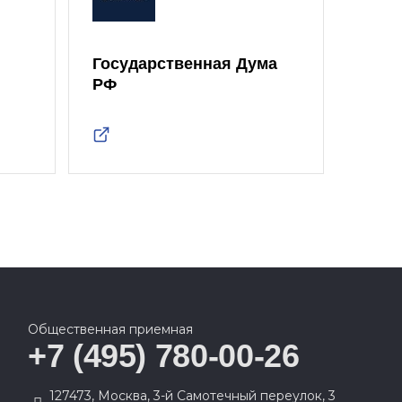
Государственная Дума
Моск
РФ
Дум
Общественная приемная
+7 (495) 780-00-26
127473, Москва, 3-й Самотечный переулок, 3