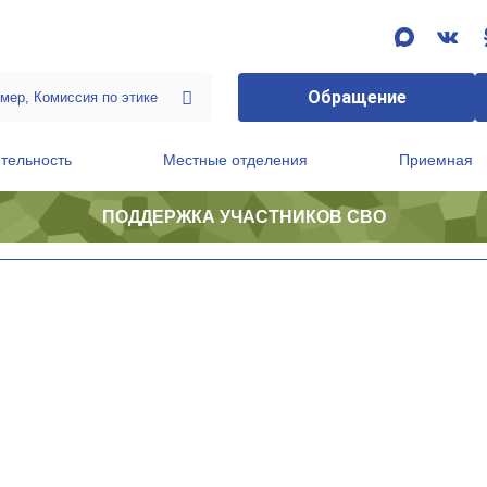
Обращение
тельность
Местные отделения
Приемная
ПОДДЕРЖКА УЧАСТНИКОВ СВО
ственной приемной Председателя Партии
Президиум регионального политического совета