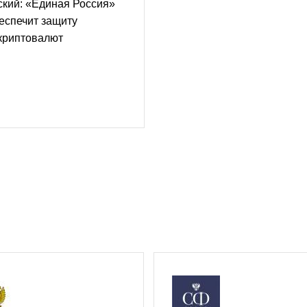
ский: «Единая Россия»
еспечит защиту
 криптовалют