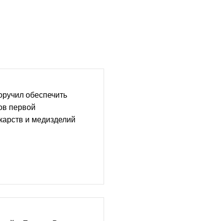
оручил обеспечить
ов первой
карств и медизделий