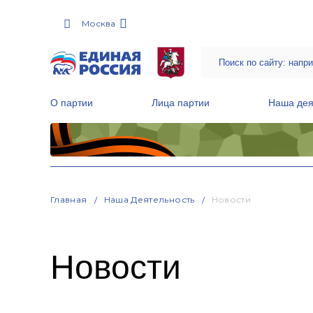
Москва
О партии
Лица партии
Наша дея
Местные общественные приемные Партии
Руководитель Региональной обще
Народная программа «Единой России»
Главная
Наша Деятельность
Новости
Новости