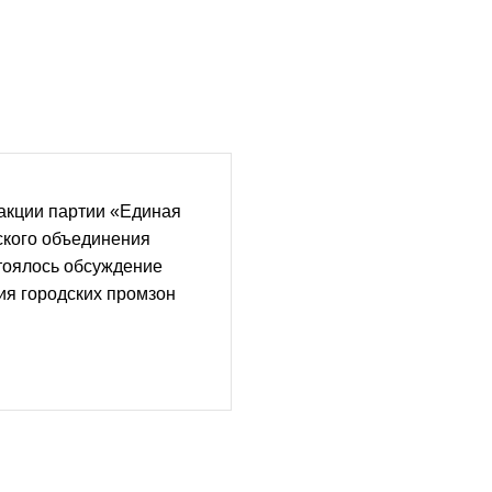
акции партии «Единая
ского объединения
тоялось обсуждение
ия городских промзон