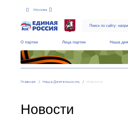
Москва
О партии
Лица партии
Наша дея
Местные общественные приемные Партии
Руководитель Региональной обще
Народная программа «Единой России»
Главная
Наша Деятельность
Новости
Новости