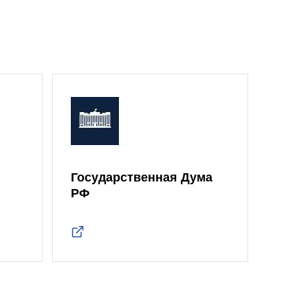
Государственная Дума
Моск
РФ
Дум