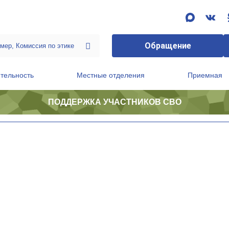
Обращение
тельность
Местные отделения
Приемная
ПОДДЕРЖКА УЧАСТНИКОВ СВО
ственной приемной Председателя Партии
Президиум регионального политического совета