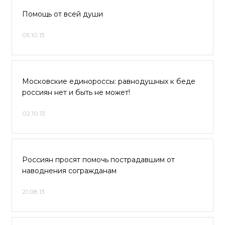
Помощь от всей души
05.10.13
Московские единороссы: равнодушных к беде
россиян нет и быть не может!
02.10.13
Россиян просят помочь пострадавшим от
наводнения согражданам
21.08.13