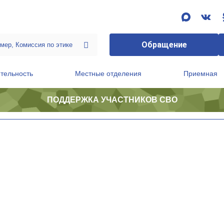
Обращение
тельность
Местные отделения
Приемная
ПОДДЕРЖКА УЧАСТНИКОВ СВО
ственной приемной Председателя Партии
Президиум регионального политического совета