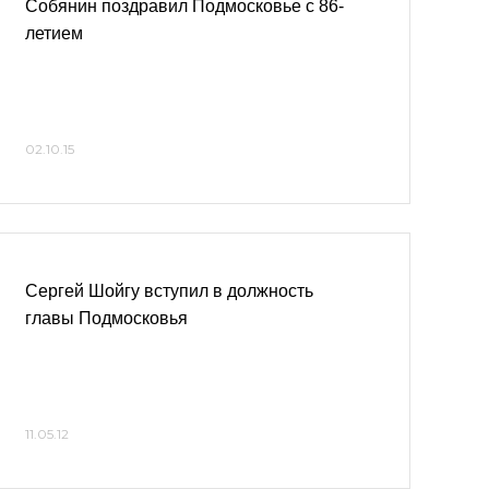
Собянин поздравил Подмосковье с 86-
летием
02.10.15
Сергей Шойгу вступил в должность
главы Подмосковья
11.05.12