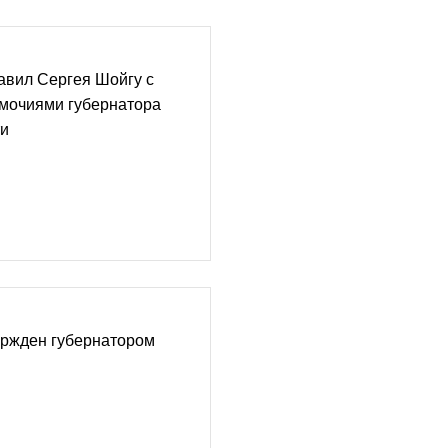
авил Сергея Шойгу с
мочиями губернатора
ти
ержден губернатором