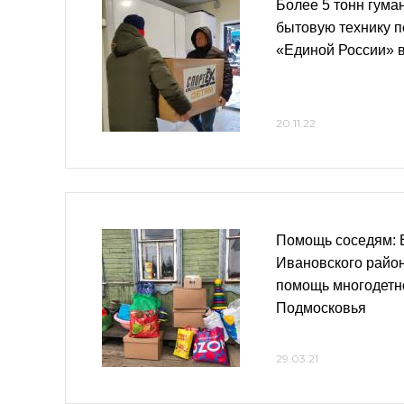
Более 5 тонн гума
бытовую технику 
«Единой России» 
20.11.22
Помощь соседям: 
Ивановского райо
помощь многодетн
Подмосковья
29.03.21