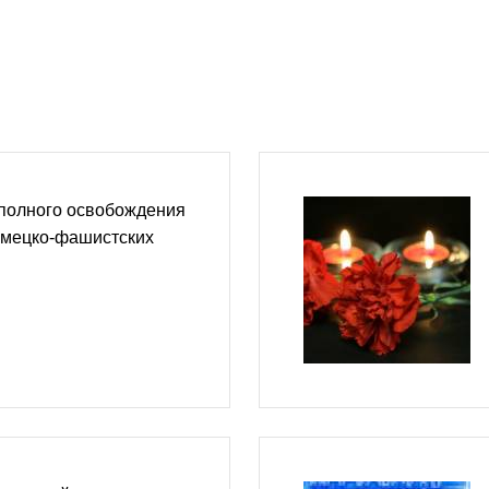
 полного освобождения
емецко-фашистских