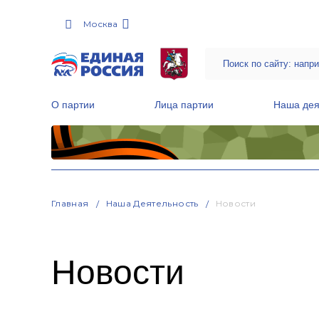
Москва
О партии
Лица партии
Наша дея
Местные общественные приемные Партии
Руководитель Региональной обще
Народная программа «Единой России»
Главная
Наша Деятельность
Новости
Новости