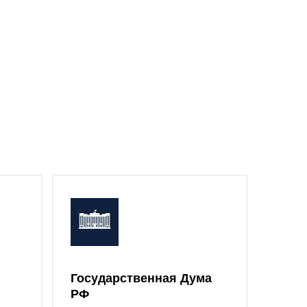
Государственная Дума
Моск
РФ
Дум