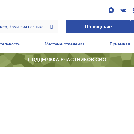
Обращение
тельность
Местные отделения
Приемная
ПОДДЕРЖКА УЧАСТНИКОВ СВО
ственной приемной Председателя Партии
Президиум регионального политического совета