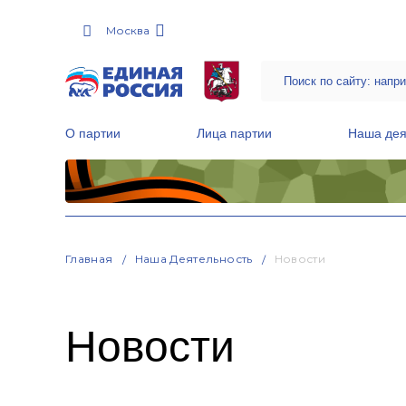
Москва
О партии
Лица партии
Наша дея
Местные общественные приемные Партии
Руководитель Региональной обще
Народная программа «Единой России»
Главная
Наша Деятельность
Новости
Новости