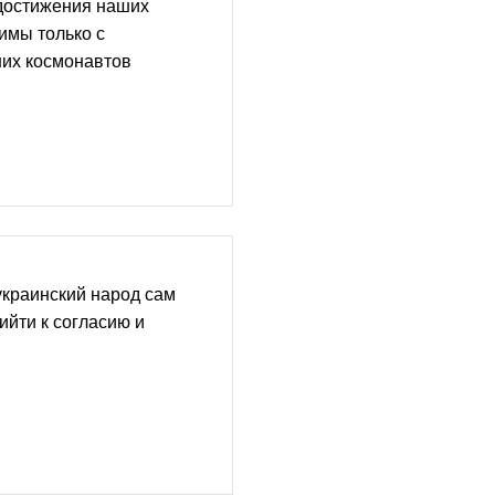
 достижения наших
имы только с
их космонавтов
украинский народ сам
ийти к согласию и