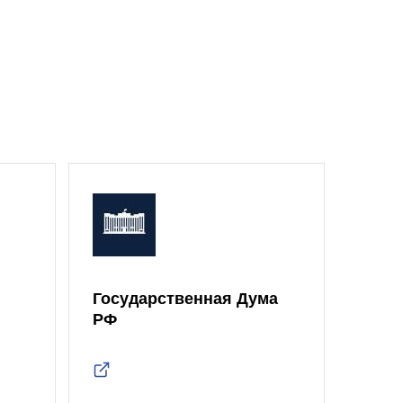
Государственная Дума
Моск
РФ
Дум