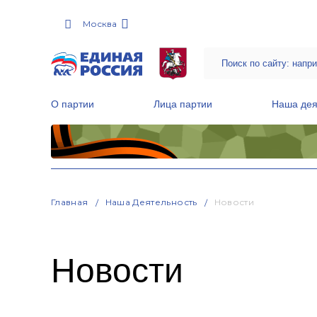
Москва
О партии
Лица партии
Наша дея
Местные общественные приемные Партии
Руководитель Региональной обще
Народная программа «Единой России»
Главная
Наша Деятельность
Новости
Новости