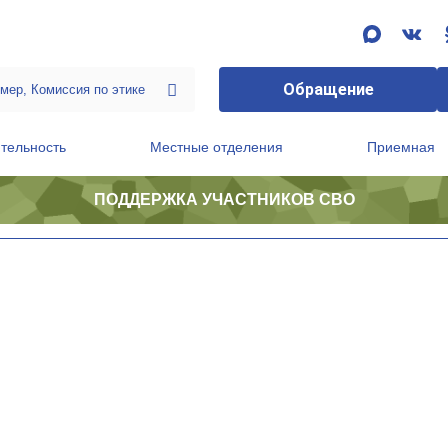
Обращение
тельность
Местные отделения
Приемная
ПОДДЕРЖКА УЧАСТНИКОВ СВО
ственной приемной Председателя Партии
Президиум регионального политического совета