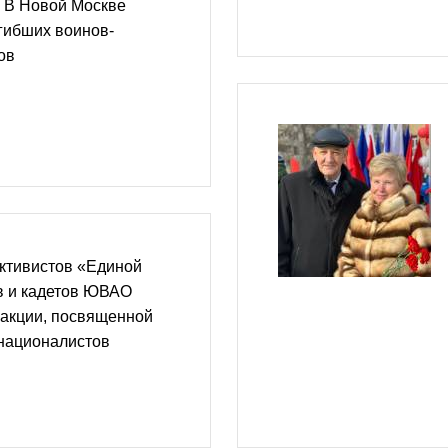
: В Новой Москве
гибших воинов-
ов
ктивистов «Единой
в и кадетов ЮВАО
 акции, посвященной
националистов