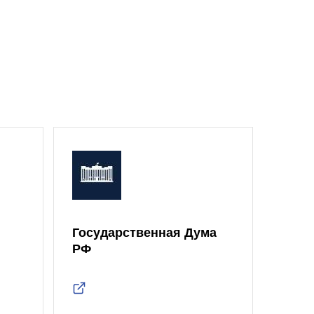
Государственная Дума
Моск
РФ
Дум