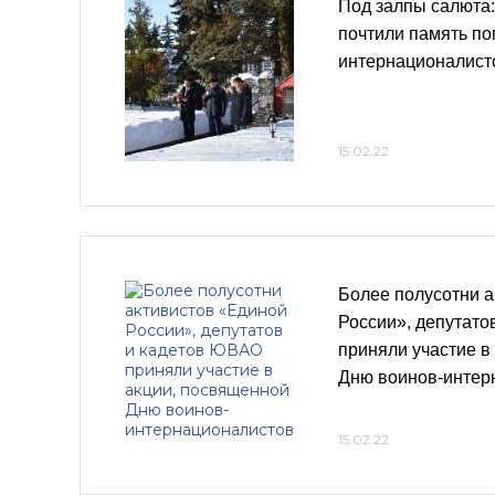
Под залпы салюта
почтили память по
интернационалист
15.02.22
Более полусотни а
России», депутато
приняли участие в
Дню воинов-интер
15.02.22