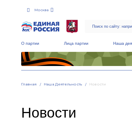
Москва
О партии
Лица партии
Наша дея
Местные общественные приемные Партии
Руководитель Региональной обще
Народная программа «Единой России»
Главная
Наша Деятельность
Новости
Новости