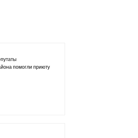
епутаты
айона помогли приюту