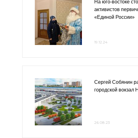
На юго-востоке ст
активистов первич
«Единой России»
19.12.24
Сергей Собянин ра
городской вокзал 
26.08.23