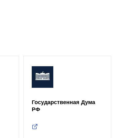
Государственная Дума
Моск
РФ
Дум