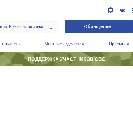
Обращение
тельность
Местные отделения
Приемная
ПОДДЕРЖКА УЧАСТНИКОВ СВО
ственной приемной Председателя Партии
Президиум регионального политического совета