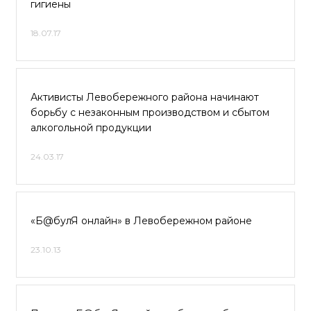
гигиены
18.07.17
Активисты Левобережного района начинают
борьбу с незаконным производством и сбытом
алкогольной продукции
24.03.17
«Б@булЯ онлайн» в Левобережном районе
23.10.13