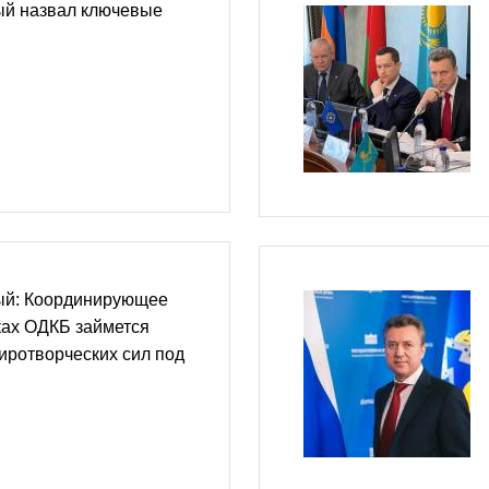
й назвал ключевые
ый: Координирующее
ках ОДКБ займется
ротворческих сил под