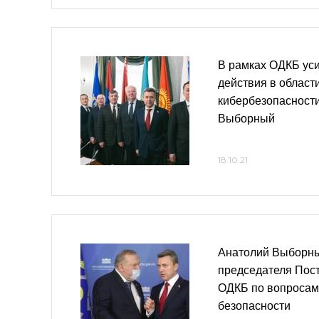
В рамках ОДКБ ус
действия в области
кибербезопасност
Выборный
18.10.21
Анатолий Выборны
председателя Пос
ОДКБ по вопросам
безопасности