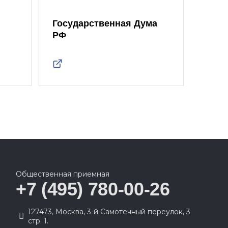
Государственная Дума
Моск
РФ
Дум
Общественная приемная
+7 (495) 780-00-26
127473, Москва, 3-й Самотечный переулок, 3
стр. 1.