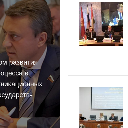
ом развития
роцесса в
уникационных
осударств-