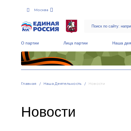
Москва
О партии
Лица партии
Наша дея
Местные общественные приемные Партии
Руководитель Региональной обще
Народная программа «Единой России»
Главная
Наша Деятельность
Новости
Новости