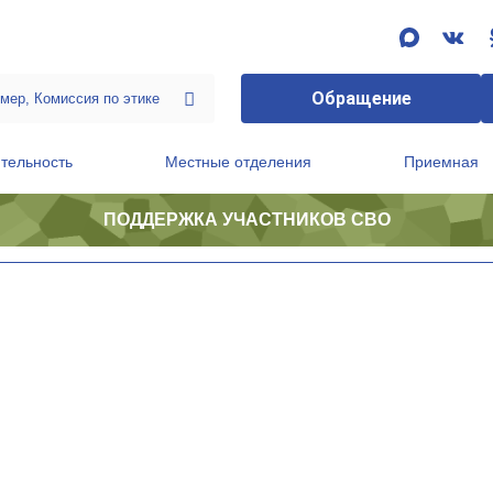
Обращение
тельность
Местные отделения
Приемная
ПОДДЕРЖКА УЧАСТНИКОВ СВО
ственной приемной Председателя Партии
Президиум регионального политического совета