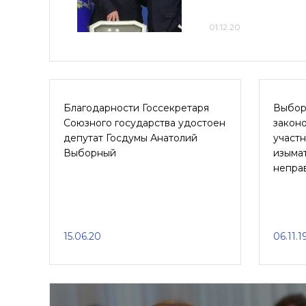
01.12.20
Благодарности Госсекретаря
Выбор
Союзного государства удостоен
законо
депутат Госдумы Анатолий
участ
Выборный
изыма
непра
15.06.20
06.11.1