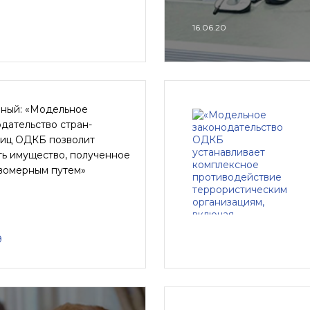
16.06.20
ный: «Модельное
дательство стран-
ниц ОДКБ позволит
ть имущество, полученное
вомерным путем»
9