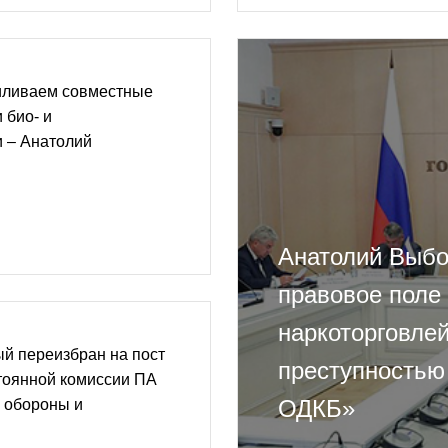
иливаем совместные
 био- и
и – Анатолий
Анатолий Выбо
правовое поле
наркоторговлей
й переизбран на пост
преступностью
тоянной комиссии ПА
ОДКБ»
 обороны и