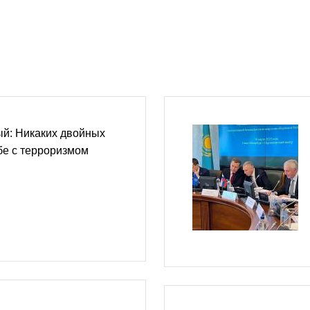
й: Никаких двойных
бе с терроризмом