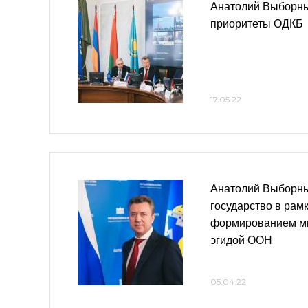
Анатолий Выборны
приоритеты ОДКБ
17.05.22
Анатолий Выборн
государство в рам
формированием ми
эгидой ООН
05.04.22