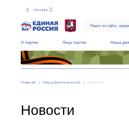
Москва
О партии
Лица партии
Наша дея
Местные общественные приемные Партии
Руководитель Региональной обще
Народная программа «Единой России»
Главная
Наша Деятельность
Новости
Новости