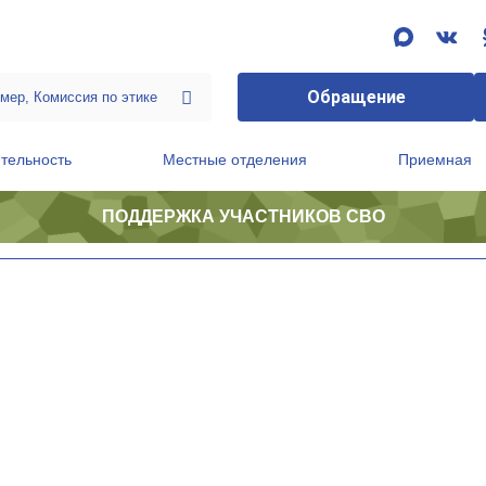
Обращение
тельность
Местные отделения
Приемная
ПОДДЕРЖКА УЧАСТНИКОВ СВО
ственной приемной Председателя Партии
Президиум регионального политического совета