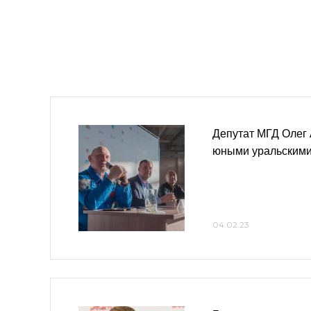
Депутат МГД Олег 
юными уральскими
04.02.23