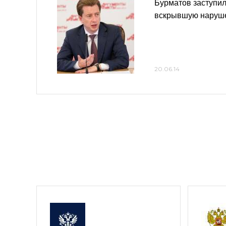
Бурматов заступил
вскрывшую наруш
20.06.14