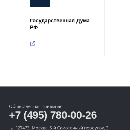
Государственная Дума
Моск
РФ
Дум
Общественная приемная
+7 (495) 780-00-26
127473, Москва, 3-й Самотечный переулок, 3