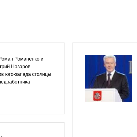
Роман Романенко и
трий Назаров
ов юго-запада столицы
медработника