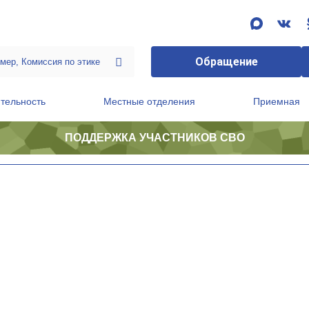
Обращение
тельность
Местные отделения
Приемная
ПОДДЕРЖКА УЧАСТНИКОВ СВО
ственной приемной Председателя Партии
Президиум регионального политического совета