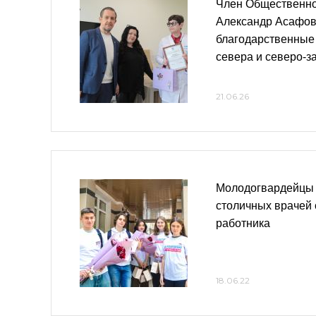
Член Общественн
Александр Асафов
благодарственные
севера и северо-з
21.06.26
Молодогвардейцы
столичных врачей 
работника
18.06.22