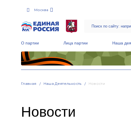
Москва
О партии
Лица партии
Наша дея
Местные общественные приемные Партии
Руководитель Региональной обще
Народная программа «Единой России»
Главная
Наша Деятельность
Новости
Новости