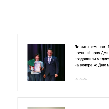
Летчик-космонавт 
военный врач Дми
поздравили медик
на вечере ко Дню 
26.06.26