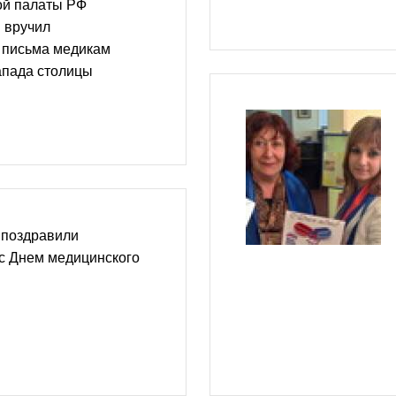
ой палаты РФ
 вручил
 письма медикам
апада столицы
 поздравили
с Днем медицинского