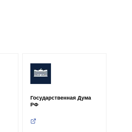
Государственная Дума
Моск
РФ
Дум