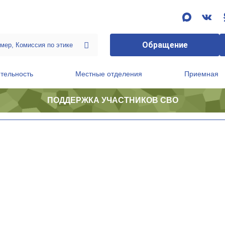
Обращение
тельность
Местные отделения
Приемная
ПОДДЕРЖКА УЧАСТНИКОВ СВО
ственной приемной Председателя Партии
Президиум регионального политического совета