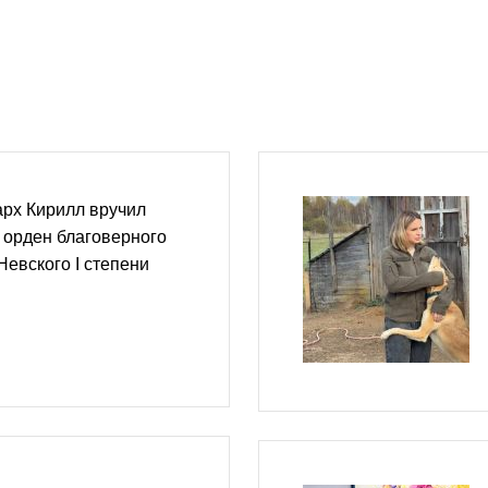
рх Кирилл вручил
 орден благоверного
Невского I степени