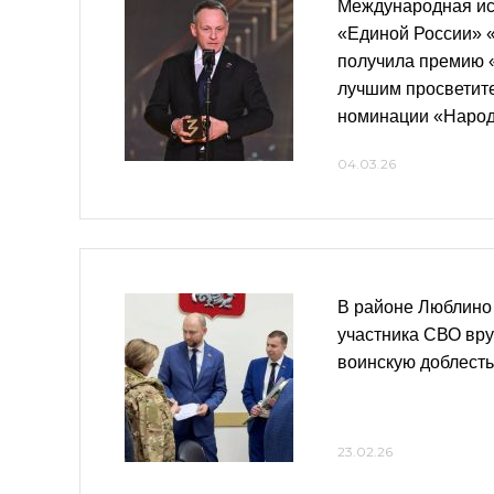
Международная ис
«Единой России» 
получила премию 
лучшим просветите
номинации «Наро
04.03.26
В районе Люблино
участника СВО вр
воинскую доблест
23.02.26