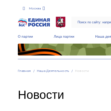
Москва
О партии
Лица партии
Наша дея
Местные общественные приемные Партии
Руководитель Региональной обще
Народная программа «Единой России»
Главная
Наша Деятельность
Новости
Новости