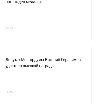
награжден медалью
29.10.18
Депутат Мосгордумы Евгений Герасимов
удостоен высокой награды
12.09.18