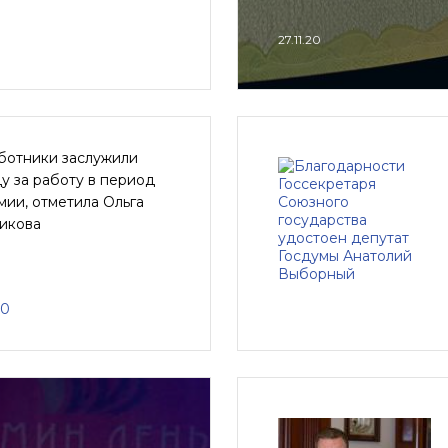
27.11.20
ботники заслужили
у за работу в период
ии, отметила Ольга
икова
20