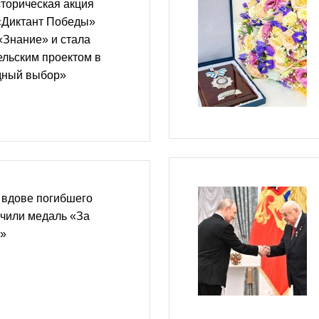
торическая акция
«Диктант Победы»
«Знание» и стала
льским проектом в
дный выбор»
 вдове погибшего
учили медаль «За
ь»