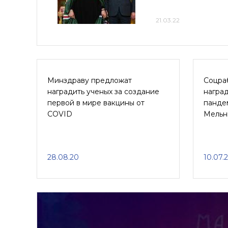
21.03.22
Минздраву предложат
Соцра
наградить ученых за создание
наград
первой в мире вакцины от
пандем
COVID
Мельн
28.08.20
10.07.