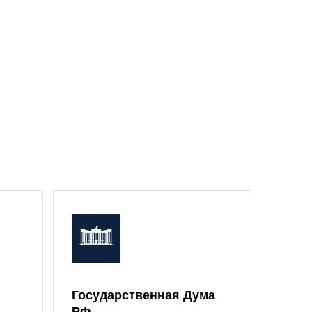
Государственная Дума
Моск
РФ
Дум