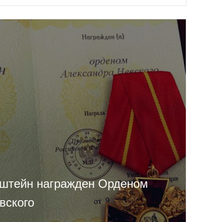
штейн награжден Орденом
вского