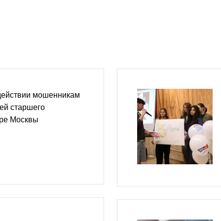
действии мошенникам
ей старшего
ере Москвы