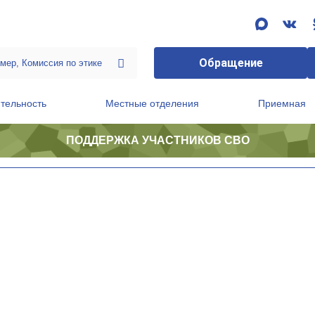
Обращение
тельность
Местные отделения
Приемная
ПОДДЕРЖКА УЧАСТНИКОВ СВО
ственной приемной Председателя Партии
Президиум регионального политического совета