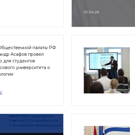
01.04.26
Общественной палаты РФ
андр Асафов провел
ю для студентов
сового университета о
ологии
6