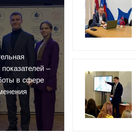
тельная
 показателей –
аботы в сфере
именения