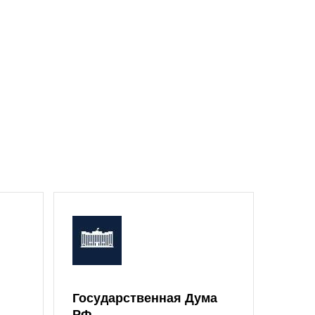
Государственная Дума
Моск
РФ
Дум