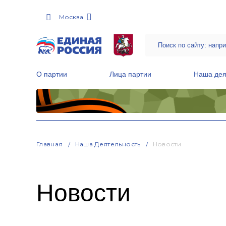
Москва
О партии
Лица партии
Наша дея
Местные общественные приемные Партии
Руководитель Региональной обще
Народная программа «Единой России»
Главная
Наша Деятельность
Новости
Новости