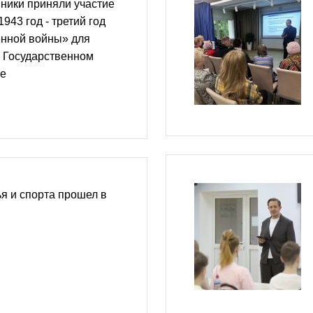
ники приняли участие
1943 год - третий год
енной войны» для
в Государственном
ее
я и спорта прошел в