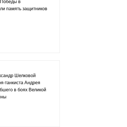
 Победы в
ли память защитников
ксандр Шелковой
оя-танкиста Андрея
бшего в боях Великой
йны