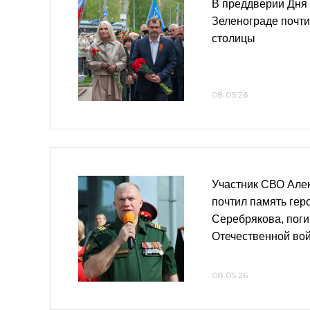
В преддверии Дня
Зеленограде почти
столицы
08.05.26
Участник СВО Але
почтил память гер
Серебрякова, поги
Отечественной во
08.05.26