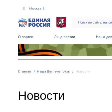
Москва
О партии
Лица партии
Наша дея
Местные общественные приемные Партии
Руководитель Региональной обще
Народная программа «Единой России»
Главная
Наша Деятельность
Новости
Новости