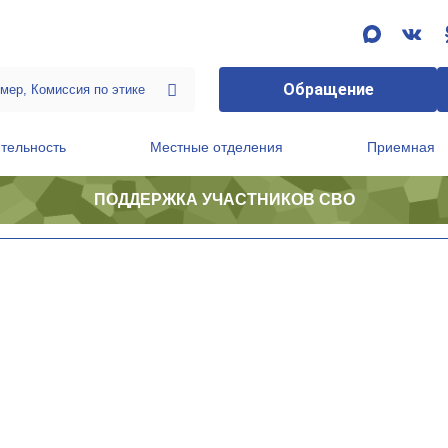
Обращение
тельность
Местные отделения
Приемная
ПОДДЕРЖКА УЧАСТНИКОВ СВО
ственной приемной Председателя Партии
Президиум регионального политического совета