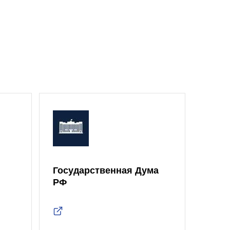
Государственная Дума
Моск
РФ
Дум