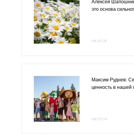
Алексей Шапошник
это основа сильно
08.07.25
Максим Руднев: С
ценность в нашей 
08.07.24