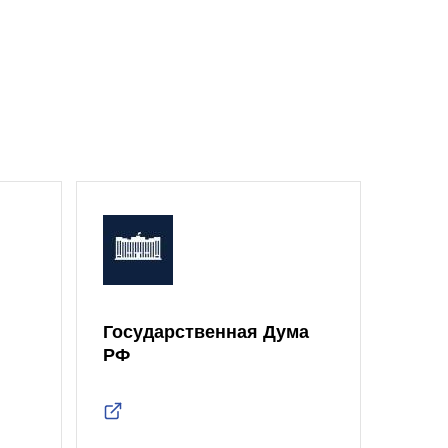
Государственная Дума
Моск
РФ
Дум