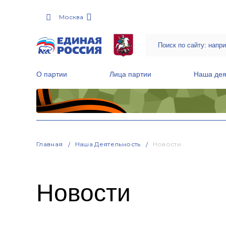
Москва
О партии
Лица партии
Наша дея
Местные общественные приемные Партии
Руководитель Региональной обще
Народная программа «Единой России»
Главная
Наша Деятельность
Новости
Новости