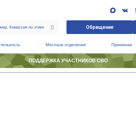
Обращение
тельность
Местные отделения
Приемная
ПОДДЕРЖКА УЧАСТНИКОВ СВО
ственной приемной Председателя Партии
Президиум регионального политического совета