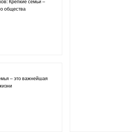
ов: Крепкие семьи –
го общества
емья – это важнейшая
жизни