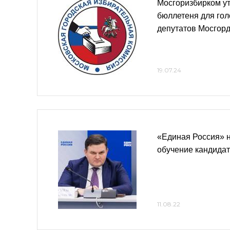
Мосгоризбирком у
бюллетеня для го
депутатов Мосгор
19.07.24
«Единая Россия» 
обучение кандидат
11.08.22