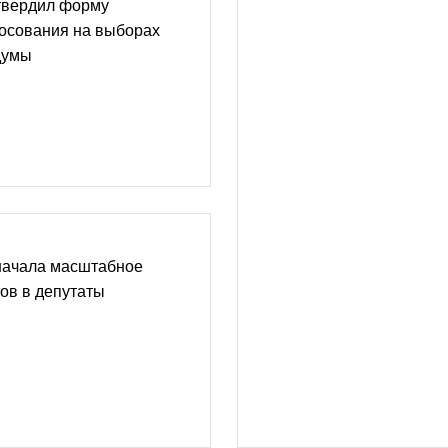
твердил форму
лосования на выборах
думы
начала масштабное
ов в депутаты