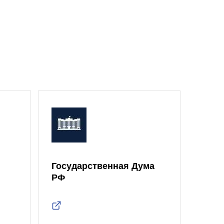
Государственная Дума
Моск
РФ
Дум