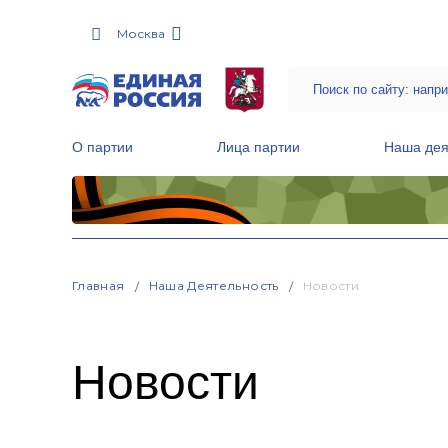
Москва
О партии
Лица партии
Наша дея
Местные общественные приемные Партии
Руководитель Региональной обще
Народная программа «Единой России»
Главная
Наша Деятельность
Новости
Новости