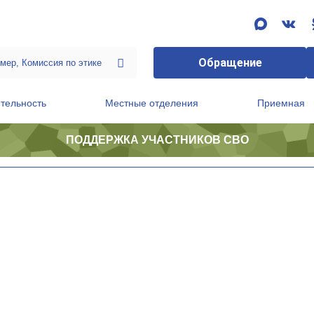
Обращение
тельность
Местные отделения
Приемная
ПОДДЕРЖКА УЧАСТНИКОВ СВО
ственной приемной Председателя Партии
Президиум регионального политического совета