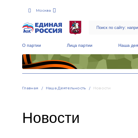
Москва
О партии
Лица партии
Наша дея
Местные общественные приемные Партии
Руководитель Региональной обще
Народная программа «Единой России»
Главная
Наша Деятельность
Новости
Новости