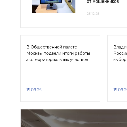
от мошенников
23.12.25
В Общественной палате
Влади
Москвы подвели итоги работы
Россия
экстерриториальных участков
выбор
15.09.25
15.09.2