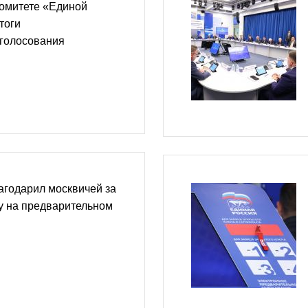
комитете «Единой
тоги
 голосования
агодарил москвичей за
у на предварительном