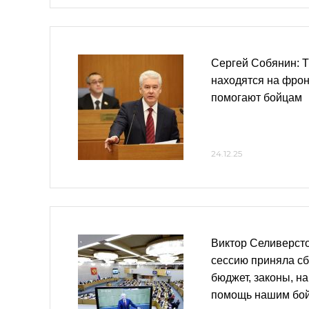
Сергей Собянин: 
находятся на фро
помогают бойцам
24.12.25
Виктор Селиверсто
сессию приняла с
бюджет, законы, н
помощь нашим бой