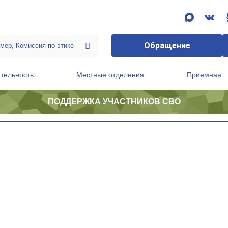
Обращение
тельность
Местные отделения
Приемная
ПОДДЕРЖКА УЧАСТНИКОВ СВО
ственной приемной Председателя Партии
Президиум регионального политического совета