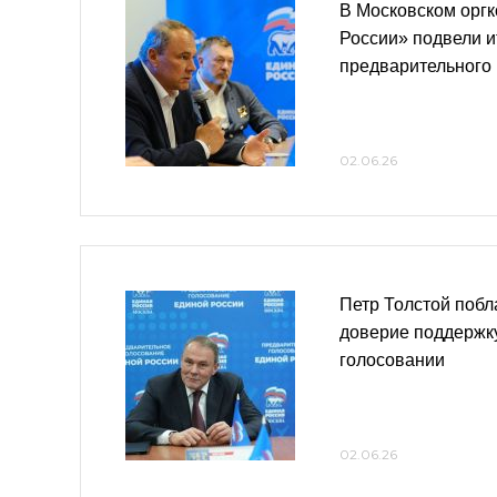
В Московском орг
России» подвели и
предварительного
02.06.26
Петр Толстой побл
доверие поддержк
голосовании
02.06.26