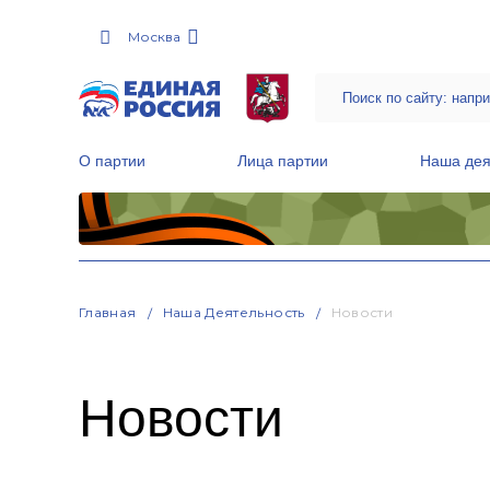
Москва
О партии
Лица партии
Наша дея
Местные общественные приемные Партии
Руководитель Региональной обще
Народная программа «Единой России»
Главная
Наша Деятельность
Новости
Новости