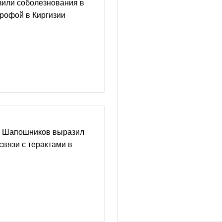
зили соболезнования в
трофой в Киргизии
Д Шапошников выразил
связи с терактами в