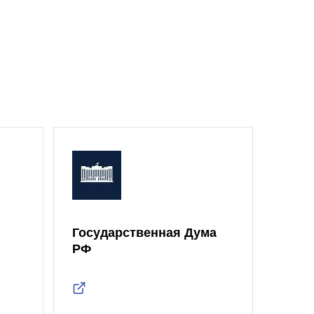
Государственная Дума
Моск
РФ
Дум