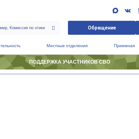
Обращение
тельность
Местные отделения
Приемная
ПОДДЕРЖКА УЧАСТНИКОВ СВО
ственной приемной Председателя Партии
Президиум регионального политического совета