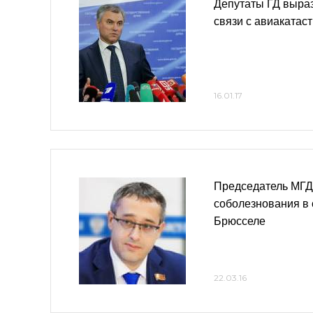
Депутаты ГД выра
связи с авиакатас
16.01.17
Председатель МГ
соболезнования в 
Брюсселе
22.03.16