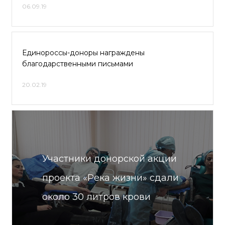
06.09.19
Единороссы-доноры награждены
благодарственными письмами
20.02.19
Участники донорской акции
проекта «Река жизни» сдали
около 30 литров крови