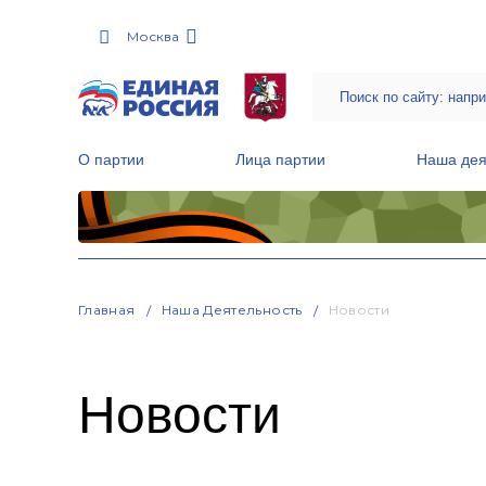
Москва
О партии
Лица партии
Наша дея
Местные общественные приемные Партии
Руководитель Региональной обще
Народная программа «Единой России»
Главная
Наша Деятельность
Новости
Новости