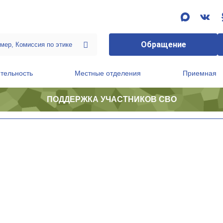
Обращение
тельность
Местные отделения
Приемная
ПОДДЕРЖКА УЧАСТНИКОВ СВО
ственной приемной Председателя Партии
Президиум регионального политического совета