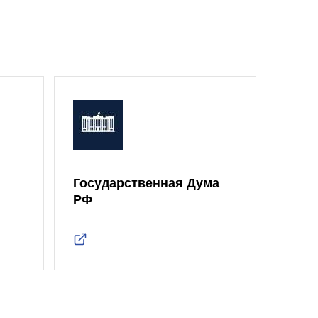
Государственная Дума
Моск
РФ
Дум