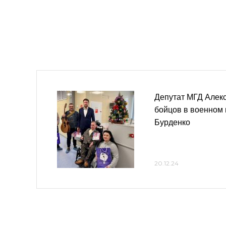
Депутат МГД Алекс
бойцов в военном г
Бурденко
20.12.24