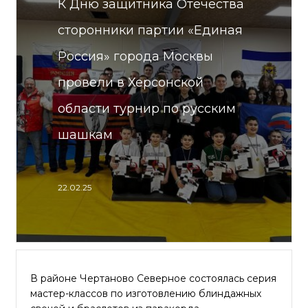
К Дню защитника Отечества
сторонники партии «Единая
Россия» города Москвы
провели в Херсонской
области турнир по русским
шашкам
22.02.25
В районе Чертаново Северное состоялась серия
мастер-классов по изготовлению блиндажных