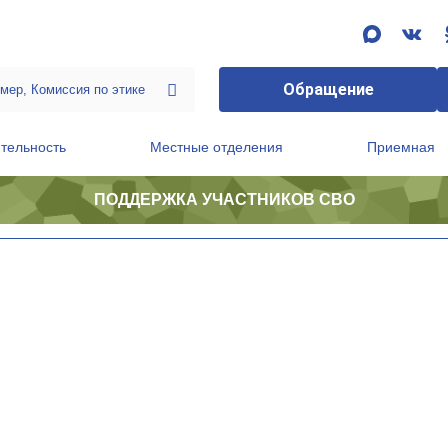
Обращение
тельность
Местные отделения
Приемная
ПОДДЕРЖКА УЧАСТНИКОВ СВО
ственной приемной Председателя Партии
Президиум регионального политического совета