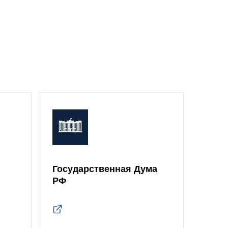
Государственная Дума
Моск
РФ
Дум