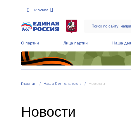
Москва
О партии
Лица партии
Наша дея
Местные общественные приемные Партии
Руководитель Региональной обще
Народная программа «Единой России»
Главная
Наша Деятельность
Новости
Новости