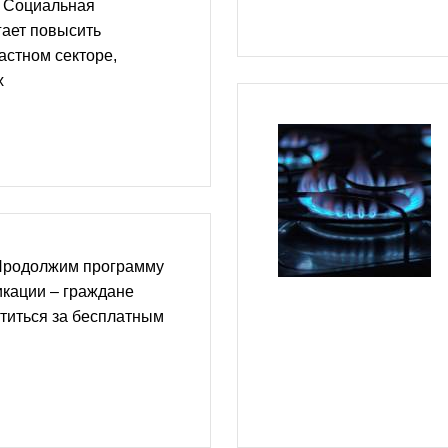
 Социальная
гает повысить
астном секторе,
х
Продолжим программу
икации – граждане
атиться за бесплатным