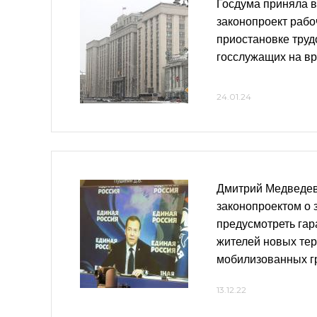
Госдума приняла в
законопроект рабо
приостановке тру
госслужащих на в
24.01.24
Дмитрий Медведев
законопроектом о 
предусмотреть гар
жителей новых тер
мобилизованных г
13.12.22