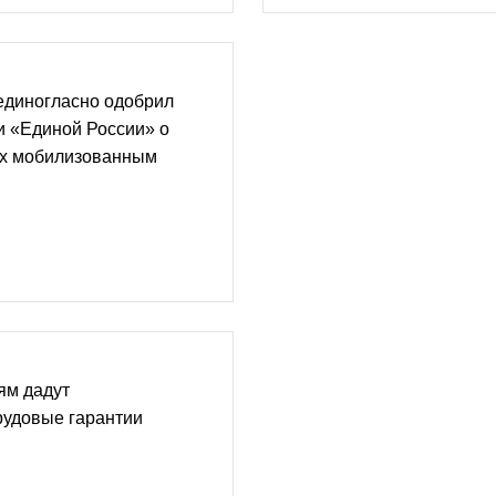
единогласно одобрил
и «Единой России» о
ях мобилизованным
ям дадут
рудовые гарантии