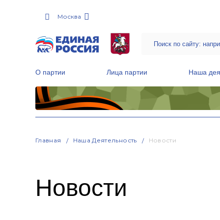
Москва
О партии
Лица партии
Наша дея
Местные общественные приемные Партии
Руководитель Региональной обще
Народная программа «Единой России»
Главная
Наша Деятельность
Новости
Новости