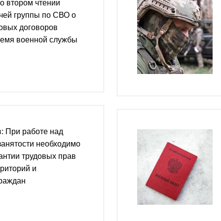
о втором чтении
чей группы по СВО о
довых договоров
ремя военной службы
: При работе над
занятости необходимо
антии трудовых прав
риторий и
раждан