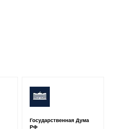
Государственная Дума
Моск
РФ
Дум