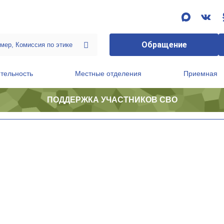
Обращение
тельность
Местные отделения
Приемная
ПОДДЕРЖКА УЧАСТНИКОВ СВО
ственной приемной Председателя Партии
Президиум регионального политического совета