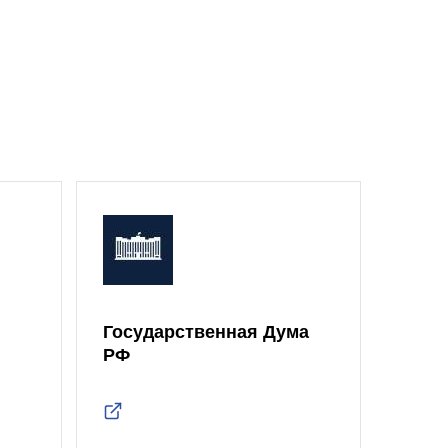
Государственная Дума
Моск
РФ
Дум