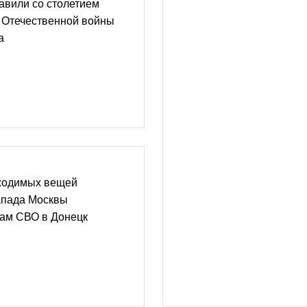
авили со столетием
 Отечественной войны
а
ходимых вещей
апада Москвы
кам СВО в Донецк