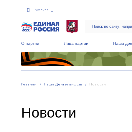
Москва
О партии
Лица партии
Наша дея
Местные общественные приемные Партии
Руководитель Региональной обще
Народная программа «Единой России»
Главная
Наша Деятельность
Новости
Новости