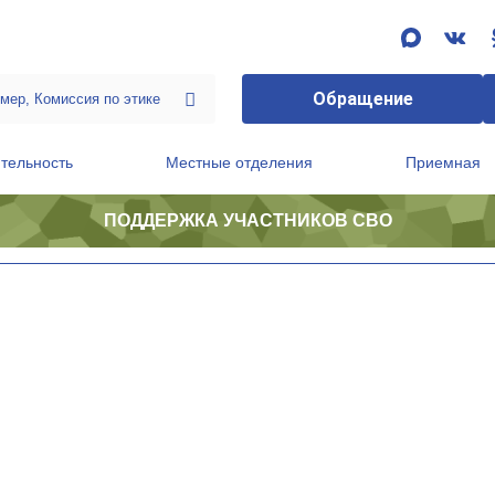
Обращение
тельность
Местные отделения
Приемная
ПОДДЕРЖКА УЧАСТНИКОВ СВО
ственной приемной Председателя Партии
Президиум регионального политического совета