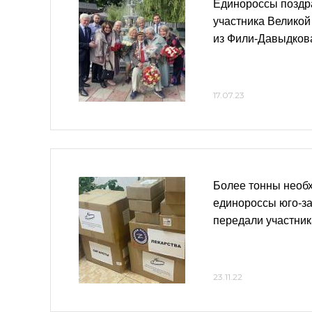
Единороссы поздр
участника Великой
из Фили-Давыдков
17.07.23
Более тонны необ
единороссы юго-з
передали участни
23.11.22