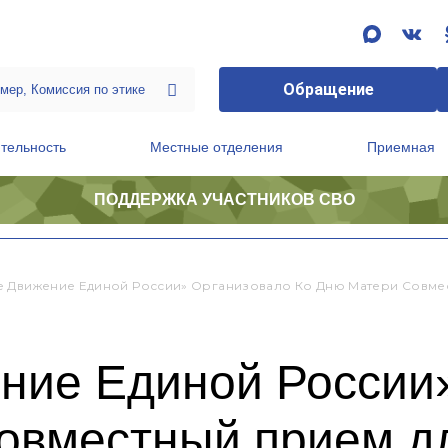
Обращение
тельность
Местные отделения
Приемная
ПОДДЕРЖКА УЧАСТНИКОВ СВО
ственной приемной Председателя Партии
Президиум регионального политического совета
 Движение Единой России» Организовало Ко Дню Матери Совме
ние Единой России
совместный прием д