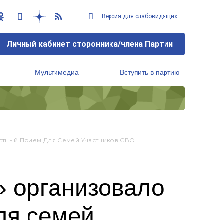
Версия для слабовидящих
Личный кабинет сторонника/члена Партии
Мультимедиа
Вступить в партию
Региональный исполнительный комитет
стный Прием Для Семей Участников СВО
» организовало
ля семей