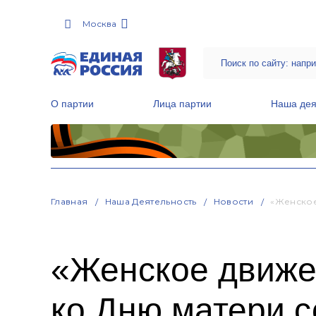
Москва
О партии
Лица партии
Наша дея
Местные общественные приемные Партии
Руководитель Региональной обще
Народная программа «Единой России»
Главная
Наша Деятельность
Новости
«Женское
«Женское движе
ко Дню матери 