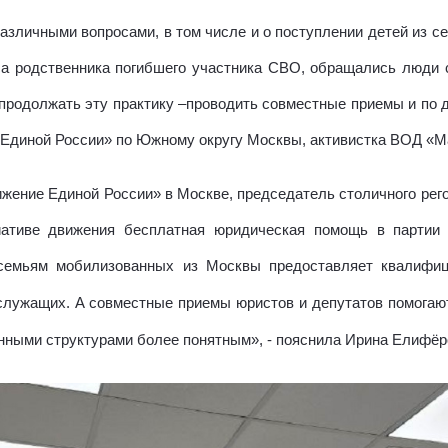
азличными вопросами, в том числе и о поступлении детей из с
са родственника погибшего участника СВО, обращались люди 
продолжать эту практику –проводить совместные приемы и по д
 Единой России» по Южному округу Москвы, активистка ВОД «
ижение Единой России» в Москве, председатель столичного ре
ативе движения бесплатная юридическая помощь в партии 
семьям мобилизованных из Москвы предоставляет квалифи
служащих. А совместные приемы юристов и депутатов помогаю
нными структурами более понятным», - пояснила Ирина Елифёр