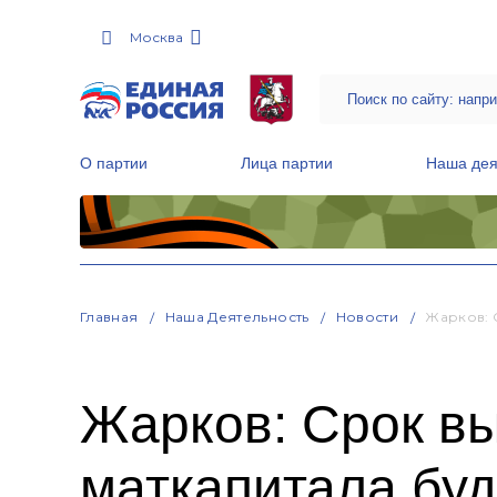
Москва
О партии
Лица партии
Наша дея
Местные общественные приемные Партии
Руководитель Региональной обще
Народная программа «Единой России»
Главная
Наша Деятельность
Новости
Жарков: 
Жарков: Срок в
маткапитала буд