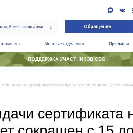
Обращение
тельность
Местные отделения
Приемная
ПОДДЕРЖКА УЧАСТНИКОВ СВО
ственной приемной Председателя Партии
Президиум регионального политического совета
Срок Выдачи Сертификата На Получение Маткапитала Будет Сокращ
ыдачи сертификата 
ет сокращен с 15 до