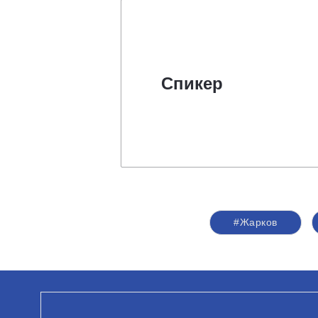
Спикер
#Жарков