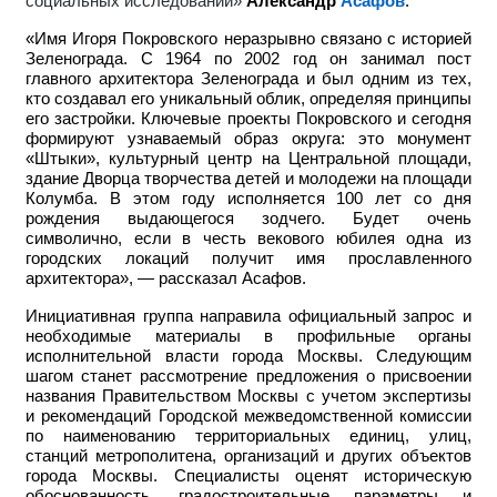
социальных исследований»
Александр
Асафов
.
«Имя Игоря Покровского неразрывно связано с историей
Зеленограда. С 1964 по 2002 год он занимал пост
главного архитектора Зеленограда и был одним из тех,
кто создавал его уникальный облик, определяя принципы
его застройки. Ключевые проекты Покровского и сегодня
формируют узнаваемый образ округа: это монумент
«Штыки», культурный центр на Центральной площади,
здание Дворца творчества детей и молодежи на площади
Колумба. В этом году исполняется 100 лет со дня
рождения выдающегося зодчего. Будет очень
символично, если в честь векового юбилея одна из
городских локаций получит имя прославленного
архитектора», — рассказал Асафов.
Инициативная группа направила официальный запрос и
необходимые материалы в профильные органы
исполнительной власти города Москвы. Следующим
шагом станет рассмотрение предложения о присвоении
названия Правительством Москвы с учетом экспертизы
и рекомендаций Городской межведомственной комиссии
по наименованию территориальных единиц, улиц,
станций метрополитена, организаций и других объектов
города Москвы. Специалисты оценят историческую
обоснованность, градостроительные параметры и