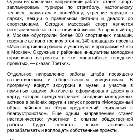
Одним из ключевых направлений работы станет спорт:
запланированы турниры по стритболу, настольному
теннису, шахматам и волейболу, утренние зарядки в
парках, лекции о правильном питании и диалоги со
спортсменами. Сегодня массовый спорт является
неотъемлемой частью столичной жизни. За прошлый год
в Москве обустроили более 800 спортивных локаций,
горожане активно тренируются на 140 площадках проекта
«Мой спортивный район» и участвуют в программе «Лето
в Москве». Окружные и районные инициативы молодежи
гармонично встроятся в эти масштабные городские
проекты», — сказал Третьяк.
Отдельное направление работы штаба посвящено
патриотическим и общественным инициативам. В
программу войдут экскурсии в музеи и участие в
памятных акциях. Активисты сформировали дорожную
карту, которая предусматривает создание молодежных
активов в районах округа и запуск проекта «Молодежный
образ района» по сбору предложений, связанных с
благоустройством. Еще одним направлением станет
наставничество: участники с опытом общественной
работы будут помогать новым активистам
разрабатывать и воплощать собственные проекты.