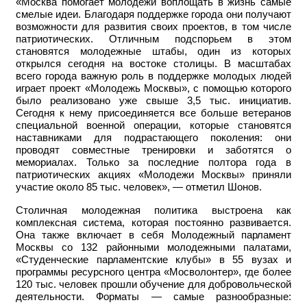
«Москва помогает молодежи воплощать в жизнь самые
смелые идеи. Благодаря поддержке города они получают
возможности для развития своих проектов, в том числе
патриотических. Отличным подспорьем в этом
становятся молодежные штабы, один из которых
открылся сегодня на востоке столицы. В масштабах
всего города важную роль в поддержке молодых людей
играет проект «Молодежь Москвы», с помощью которого
было реализовано уже свыше 3,5 тыс. инициатив.
Сегодня к нему присоединяется все больше ветеранов
специальной военной операции, которые становятся
наставниками для подрастающего поколения: они
проводят совместные тренировки и заботятся о
мемориалах. Только за последние полтора года в
патриотических акциях «Молодежи Москвы» приняли
участие около 85 тыс. человек», — отметил Шонов.
Столичная молодежная политика выстроена как
комплексная система, которая постоянно развивается.
Она также включает в себя Молодежный парламент
Москвы со 132 районными молодежными палатами,
«Студенческие парламентские клубы» в 55 вузах и
программы ресурсного центра «Мосволонтер», где более
120 тыс. человек прошли обучение для добровольческой
деятельности. Форматы — самые разнообразные: