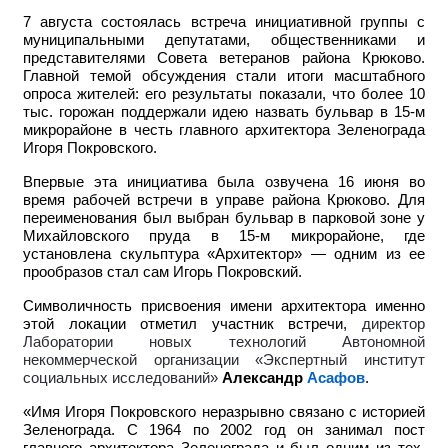
7 августа состоялась встреча инициативной группы с
муниципальными депутатами, общественниками и
представителями Совета ветеранов района Крюково.
Главной темой обсуждения стали итоги масштабного
опроса жителей: его результаты показали, что более 10
тыс. горожан поддержали идею назвать бульвар в 15-м
микрорайоне в честь главного архитектора Зеленограда
Игоря Покровского.
Впервые эта инициатива была озвучена 16 июня во
время рабочей встречи в управе района Крюково. Для
переименования был выбран бульвар в парковой зоне у
Михайловского пруда в 15-м микрорайоне, где
установлена скульптура «Архитектор» — одним из ее
прообразов стал сам Игорь Покровский.
Символичность присвоения имени архитектора именно
этой локации отметил участник встречи,
директор
Лаборатории новых технологий Автономной
некоммерческой организации «Экспертный институт
социальных исследований»
Александр
Асафов
.
«Имя Игоря Покровского неразрывно связано с историей
Зеленограда. С 1964 по 2002 год он занимал пост