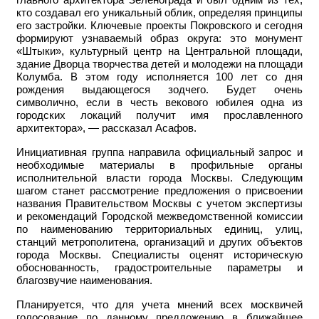
главного архитектора Зеленограда и был одним из тех,
кто создавал его уникальный облик, определяя принципы
его застройки. Ключевые проекты Покровского и сегодня
формируют узнаваемый образ округа: это монумент
«Штыки», культурный центр на Центральной площади,
здание Дворца творчества детей и молодежи на площади
Колумба. В этом году исполняется 100 лет со дня
рождения выдающегося зодчего. Будет очень
символично, если в честь векового юбилея одна из
городских локаций получит имя прославленного
архитектора», — рассказал Асафов.
Инициативная группа направила официальный запрос и
необходимые материалы в профильные органы
исполнительной власти города Москвы. Следующим
шагом станет рассмотрение предложения о присвоении
названия Правительством Москвы с учетом экспертизы
и рекомендаций Городской межведомственной комиссии
по наименованию территориальных единиц, улиц,
станций метрополитена, организаций и других объектов
города Москвы. Специалисты оценят историческую
обоснованность, градостроительные параметры и
благозвучие наименования.
Планируется, что для учета мнений всех москвичей
голосование по данному предложению в ближайшее