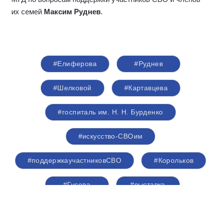
их семей
Максим Руднев
.
#Елиферова
#Руднев
#Шелковой
#Картавцева
#госпиталь им. Н. Н. Бурденко
#искусство-СВОим
#поддержкаучастниковСВО
#Корольков
#Гусева
#выставка