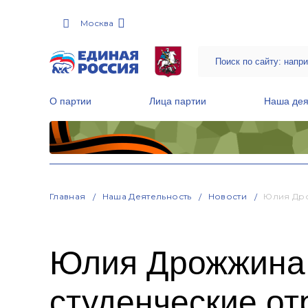
Москва
О партии
Лица партии
Наша дея
Местные общественные приемные Партии
Руководитель Региональной обще
Народная программа «Единой России»
Главная
Наша Деятельность
Новости
Юлия Дро
Юлия Дрожжина:
студенческие о