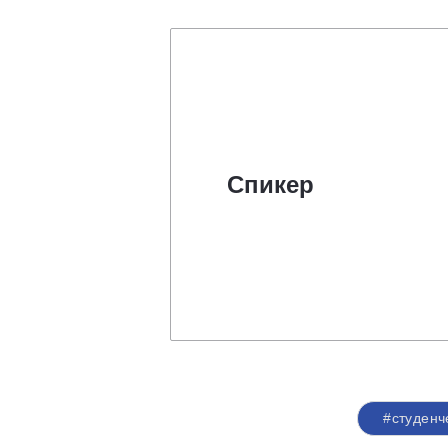
Спикер
#студенч