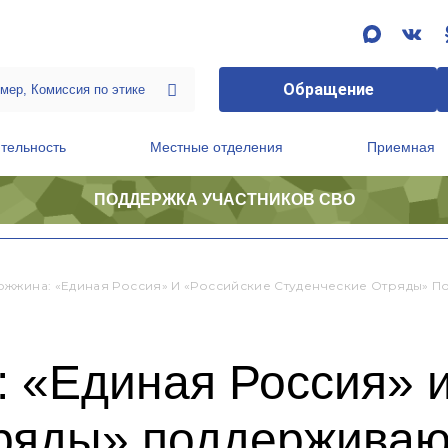
Обращение
тельность
Местные отделения
Приемная
ПОДДЕРЖКА УЧАСТНИКОВ СВО
ственной приемной Председателя Партии
Президиум регионального политического совета
жжина: «Единая Россия» И «Российские Студенческие Отряды» 
 «Единая Россия» и
тряды» поддерживаю