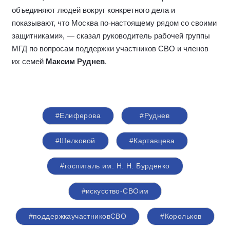
объединяют людей вокруг конкретного дела и
показывают, что Москва по
‑
настоящему рядом со своими
защитниками», — сказал руководитель рабочей группы
МГД по вопросам поддержки участников СВО и членов
их семей
Максим Руднев
.
#Елиферова
#Руднев
#Шелковой
#Картавцева
#госпиталь им. Н. Н. Бурденко
#искусство-СВОим
#поддержкаучастниковСВО
#Корольков