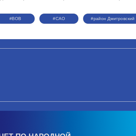
#ВОВ
#САО
#район Дмитровский