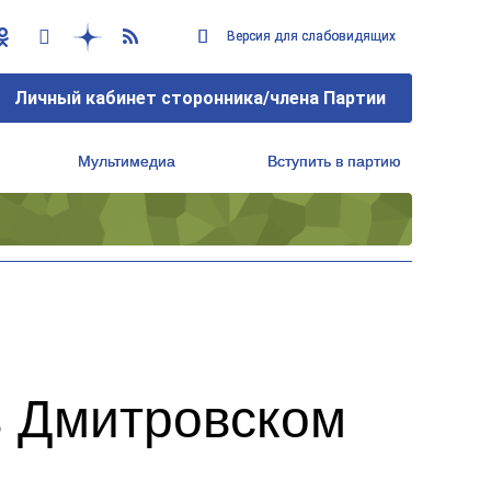
Версия для слабовидящих
Версия для слабовидящих
Личный кабинет сторонника/члена Партии
Личный кабинет сторонника/члена Партии
Мультимедиа
Мультимедиа
Вступить в партию
Вступить в партию
Региональный исполнительный комитет
Региональный исполнительный комитет
в Дмитровском