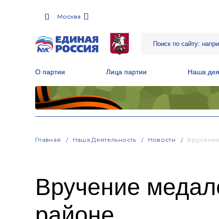
Москва
Москва
О партии
О партии
Лица партии
Лица партии
Наша дея
Наша дея
Местные общественные приемные Партии
Местные общественные приемные Партии
Руководитель Региональной обще
Руководитель Региональной обще
Народная программа «Единой России»
Народная программа «Единой России»
Главная
Наша Деятельность
Новости
Вручение
Вручение медал
районе