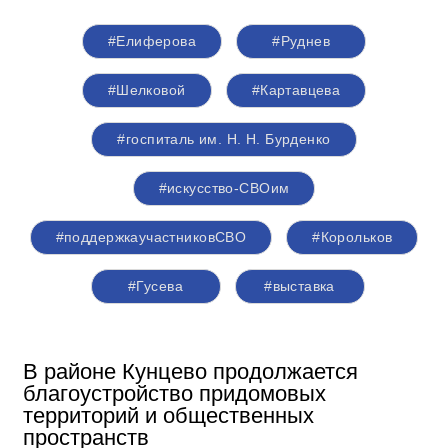
#Елиферова
#Руднев
#Шелковой
#Картавцева
#госпиталь им. Н. Н. Бурденко
#искусство-СВОим
#поддержкаучастниковСВО
#Корольков
#Гусева
#выставка
В районе Кунцево продолжается
благоустройство придомовых
территорий и общественных
пространств