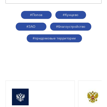
#Попов
#Кунцево
#ЗАО
#благоустройство
#придомовые территории