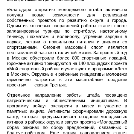
«Благодаря открытию молодежного штаба активисты
получат новые возможности для реализации
собственных проектов по развитию округа и города.
Одним из ключевых направлений работы станет спорт:
запланированы турниры по стритболу, настольному
теннису, шахматам и волейболу, утренние зарядки в
парках, лекции о правильном питании и диалоги со
спортсменами. Сегодня массовый спорт является
неотъемлемой частью столичной жизни. За прошлый год
в Москве обустроили более 800 спортивных локаций,
горожане активно тренируются на 140 площадках проекта
«Мой спортивный район» и участвуют в программе «Лето
в Москве». Окружные и районные инициативы молодежи
гармонично встроятся в эти масштабные городские
проекты», — сказал Третьяк.
Отдельное направление работы штаба посвящено
патриотическим и общественным инициативам. В
программу войдут экскурсии в музеи и участие в
памятных акциях. Активисты сформировали дорожную
карту, которая предусматривает создание молодежных
активов в районах округа и запуск проекта «Молодежный
образ района» по сбору предложений, связанных с
благоустройством. Еще одним направлением станет