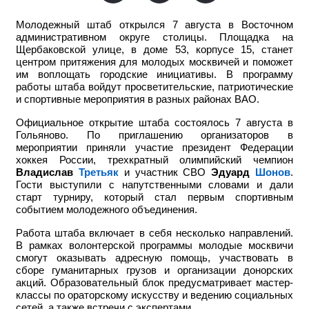
Молодежный штаб открылся 7 августа в Восточном
административном округе столицы. Площадка на
Щербаковской улице, в доме 53, корпусе 15, станет
центром притяжения для молодых москвичей и поможет
им воплощать городские инициативы. В программу
работы штаба войдут просветительские, патриотические
и спортивные мероприятия в разных районах ВАО.
Официальное открытие штаба состоялось 7 августа в
Гольяново. По приглашению организаторов в
мероприятии приняли участие
президент Федерации
хоккея России, трехкратный олимпийский чемпион
Владислав
Третьяк
и участник СВО
Эдуард
Шонов
.
Гости выступили с напутственными словами и дали
старт турниру, который стал первым спортивным
событием молодежного объединения.
Работа штаба включает в себя несколько направлений.
В рамках волонтерской программы молодые москвичи
смогут оказывать адресную помощь, участвовать в
сборе гуманитарных грузов и организации донорских
акций. Образовательный блок предусматривает мастер-
классы по ораторскому искусству и ведению социальных
сетей, а также встречи с экспертами.