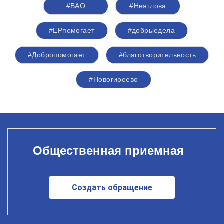
#ВАО
#Неяглова
#ЕРпомогает
#добрыедела
#Добропомогает
#благотворительность
#Новогиреево
Общественная приемная
Создать обращение