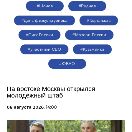
#Шонов
#Руднев
#День физкультурника
#Корольков
#СилаРоссии
#Матери России
#участники СВО
#Кузьминки
#ЮВАО
На востоке Москвы открылся
молодежный штаб
08 августа 2026,
14:00